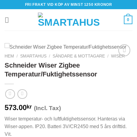
Skip
FRI FRAKT VID KÖP AV MINST 1250 KRONOR
to
content
0
HEM
/
SMARTAHUS
/
SÄNDARE & MOTTAGARE
/
WISER
Schneider Wiser Zigbee
Temperatur/Fuktighetssensor
573.00
kr
(Incl. Tax)
Wiser temperatur- och luftfuktighetssensor. Hanteras via
Wiser-appen. IP20. Batteri 3V/CR2450 med 5 års drifttid.
Vit.