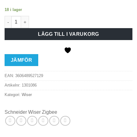
18 i lager
Schneider Wiser Zigbee Temperatur/Fuktighetssensor mängd
LÄGG TILL I VARUKORG
JÄMFÖR
EAN:
3606489527129
Artikelnr:
1301086
Kategori:
Wiser
Schneider Wiser Zigbee