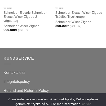
WISER
WISER
Schneider Electric Schneider
Schneider Exxact Wiser Zigbee
Exxact Wiser Zigbee 2-
Trådlös Tryckknapp
vägsuttag
Schneider Wiser Zigbee
Schneider Wiser Zigbee
809.00
kr
(Incl. Tax)
999.00
kr
(Incl. Tax)
KUNDSERVICE
Kontakta oss
Integritetspolicy
Refund and Returns Policy
Vi använder oss av cookies på vår webbplats, Det accepteras
genom att trycka på ok. För mer information
läs vår