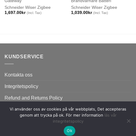
Gateway
Brandvarnare Batteri
Schneider Wiser Zigbee
Schneider Wiser Zigbee
1,697.00
kr
1,039.00
kr
(Incl. Tax)
(Incl. Tax)
KUNDSERVICE
Kontakta oss
Integritetspolicy
Refund and Returns Policy
Vi använder oss av cookies på vår webbplats, Det accepteras
genom att trycka på ok. För mer information
läs vår
integritetspolicy
Ok
Copyright 2026 ©
Flatsome Theme.