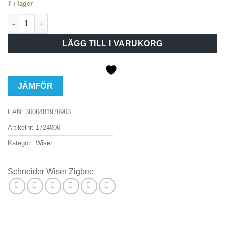
7 i lager
Schneider Wiser Wi-fi IP-kamera Inomhus mängd
LÄGG TILL I VARUKORG
JÄMFÖR
EAN:
3606481976963
Artikelnr:
1724006
Kategori:
Wiser
Schneider Wiser Zigbee