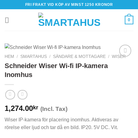
Skip
FRI FRAKT VID KÖP AV MINST 1250 KRONOR
to
content
0
HEM
/
SMARTAHUS
/
SÄNDARE & MOTTAGARE
/
WISER
Schneider Wiser Wi-fi IP-kamera
Inomhus
1,274.00
kr
(Incl. Tax)
Wiser IP-kamera för placering inomhus. Aktiveras av
rörelse eller ljud och tar då en bild. IP20. 5V DC. Vit.