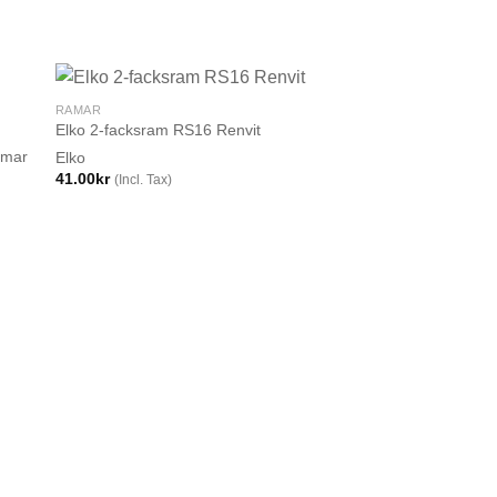
RAMAR
Elko 2-facksram RS16 Renvit
SLUT I
amar
Elko
41.00
kr
(Incl. Tax)
RAMAR
Elko Plus Passbit fö
Vit 10 Pack
Elko
17.00
kr
(Incl. Tax)