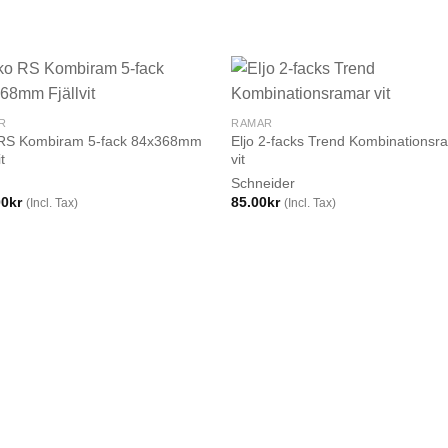
R
RAMAR
 RS Kombiram 5-fack 84x368mm
Eljo 2-facks Trend Kombinationsr
it
vit
Schneider
00
kr
85.00
kr
(Incl. Tax)
(Incl. Tax)