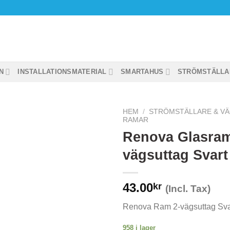
N
INSTALLATIONSMATERIAL
SMARTAHUS
STRÖMSTÄLLA
HEM
/
STRÖMSTÄLLARE & V
RAMAR
Renova Glasram
vägsuttag Svart
43.00
kr
(Incl. Tax)
Renova Ram 2-vägsuttag Sva
958 i lager