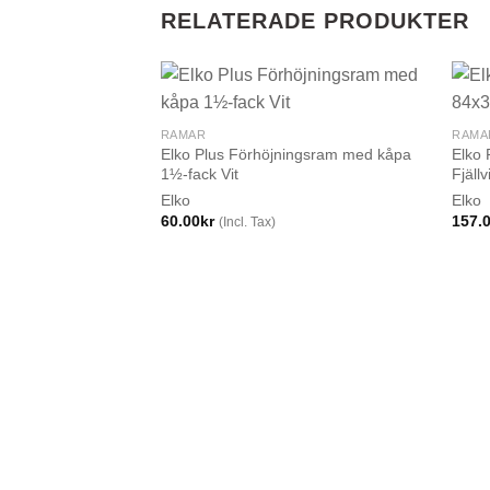
RELATERADE PRODUKTER
RAMAR
RAMA
Elko Plus Förhöjningsram med kåpa
Elko
1½-fack Vit
Fjällv
Elko
Elko
60.00
kr
157.
(Incl. Tax)