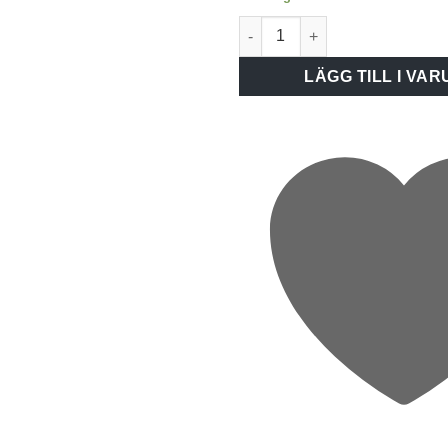
Renova Glasram 2-vägsuttag 
LÄGG TILL I VA