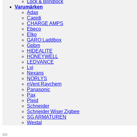
Lock & Blindlock
Varumärken
Adax
Capidi
CHARGE AMPS
Ebeco
Elko
GARO Laddbox
Gpbm
HIDEALITE
HONEYWELL
LEDVANCE
Lvi
Nexans
NORLYS
nVent Raychem
Panasonic
Pax
Plejd
Schneider
Schneider Wiser Zigbee
SG ARMATUREN
Westal