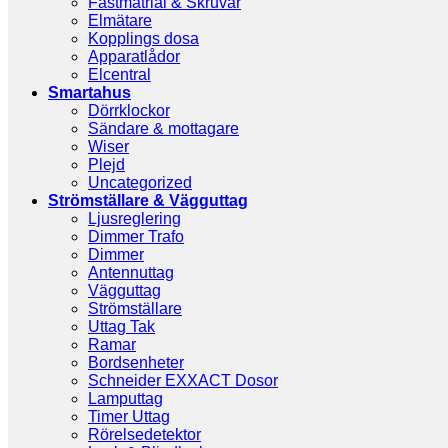
Fästmatrial & Skruvar
Elmätare
Kopplings dosa
Apparatlådor
Elcentral
Smartahus
Dörrklockor
Sändare & mottagare
Wiser
Plejd
Uncategorized
Strömställare & Vägguttag
Ljusreglering
Dimmer Trafo
Dimmer
Antennuttag
Vägguttag
Strömställare
Uttag Tak
Ramar
Bordsenheter
Schneider EXXACT Dosor
Lamputtag
Timer Uttag
Rörelsedetektor