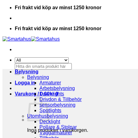
Skip
Fri frakt vid köp av minst 1250 kronor
to
content
Fri frakt vid köp av minst 1250 kronor
Sök
efter:
Belysning
Belysning
Logga in
Armaturer
Arbetsbelysning
Varukorg /
Downlights
0.00
kr
0
Drivdon & Tillbehör
sensorbelysning
Spotlights
Utomhusbelysning
Decklight
Pollare & Stolpar
Inga produkter i varukorgen.
Väggarmaturer