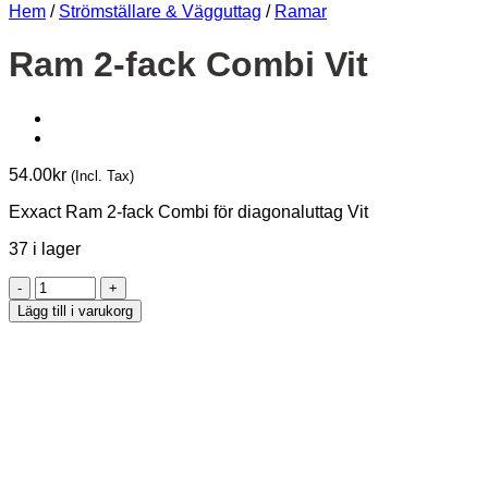
Hem
/
Strömställare & Vägguttag
/
Ramar
Ram 2-fack Combi Vit
54.00
kr
(Incl. Tax)
Exxact Ram 2-fack Combi för diagonaluttag Vit
37 i lager
Ram
2-
Lägg till i varukorg
fack
Combi
Vit
mängd