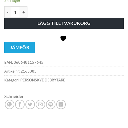
24 i lager
Personskyddsbrytare 4P C32A 30MA mängd
LÄGG TILL I VARUKORG
JÄMFÖR
EAN:
3606481157645
Artikelnr:
2165085
Kategori:
PERSONSKYDDSBRYTARE
Schneider