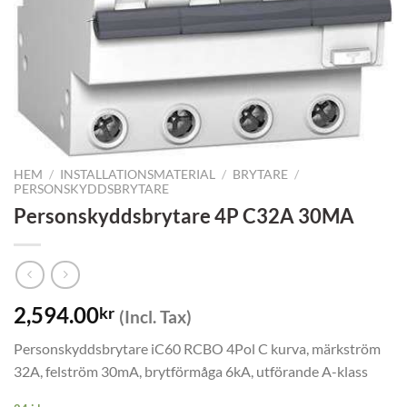
HEM
/
INSTALLATIONSMATERIAL
/
BRYTARE
/
PERSONSKYDDSBRYTARE
Personskyddsbrytare 4P C32A 30MA
2,594.00
kr
(Incl. Tax)
Personskyddsbrytare iC60 RCBO 4Pol C kurva, märkström
32A, felström 30mA, brytförmåga 6kA, utförande A-klass