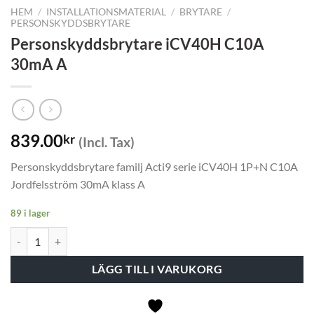
HEM
/
INSTALLATIONSMATERIAL
/
BRYTARE
/
PERSONSKYDDSBRYTARE
Personskyddsbrytare iCV40H C10A
30mA A
839.00
kr
(Incl. Tax)
Personskyddsbrytare familj Acti9 serie iCV40H 1P+N C10A
Jordfelsström 30mA klass A
89 i lager
Personskyddsbrytare iCV40H C10A 30mA A mängd
LÄGG TILL I VARUKORG