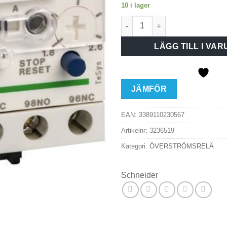
10 i lager
Överströmsrelä 3,7-5,5A mäng
LÄGG TILL I VA
JÄMFÖR
EAN:
3389110230567
Artikelnr:
3236519
Kategori:
ÖVERSTRÖMSRELÄ
Schneider