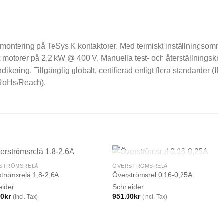
 montering på TeSys K kontaktorer. Med termiskt inställningsomr
t motorer på 2,2 kW @ 400 V. Manuella test- och återställningskn
ndikering. Tillgänglig globalt, certifierad enligt flera standard
RoHs/Reach).
SLUT I LAGER
STRÖMSRELÄ
ÖVERSTRÖMSRELÄ
trömsrelä 1,8-2,6A
Överströmsrel 0,16-0,25A
eider
Schneider
00
kr
951.00
kr
(Incl. Tax)
(Incl. Tax)