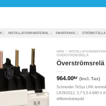
N
INSTALLATIONSMATERIAL
SMARTAHUS
STRÖMSTÄLLA
HEM
/
INSTALLATIONSMATER
ÖVERSTRÖMSRELÄ
Överströmsrelä 
964.00
kr
(Incl. Tax)
Schneider TeSys LRK termisk
LR2K0312, 3,7-5,5 A 690 V AC
differentialskydd