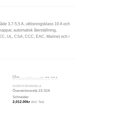
åde 3,7-5,5 A, utlösningsklass 10 A och
appar, automatisk återställning,
er (IEC, UL, CSA, CCC, EAC, Marine) och i
SLUT I LAGER
ÖVERSTRÖMSRELÄ
Överströmsrelä 23-32A
Schneider
2,012.00
kr
(Incl. Tax)