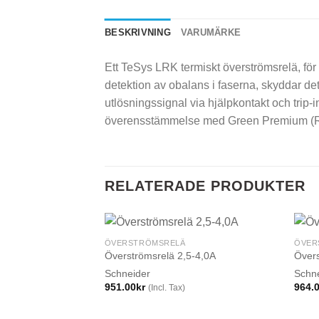
BESKRIVNING
VARUMÄRKE
Ett TeSys LRK termiskt överströmsrelä, för
detektion av obalans i faserna, skyddar de
utlösningssignal via hjälpkontakt och trip-i
överensstämmelse med Green Premium (
RELATERADE PRODUKTER
ÖVERSTRÖMSRELÄ
ÖVER
Överströmsrelä 2,5-4,0A
Övers
Schneider
Schn
951.00
kr
964.
(Incl. Tax)