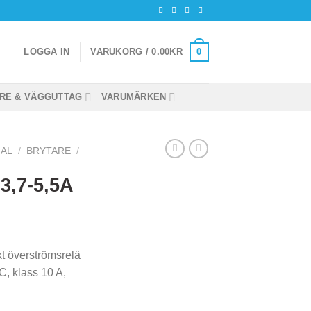
0
LOGGA IN
VARUKORG /
0.00
KR
RE & VÄGGUTTAG
VARUMÄRKEN
IAL
/
BRYTARE
/
3,7-5,5A
t överströmsrelä
, klass 10 A,