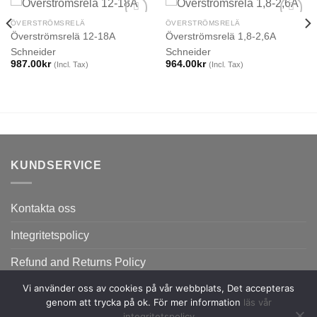
ÖVERSTRÖMSRELÄ
ÖVERSTRÖMSRELÄ
Överströmsrelä 12-18A
Överströmsrelä 1,8-2,6A
Schneider
Schneider
987.00
kr
964.00
kr
(Incl. Tax)
(Incl. Tax)
KUNDSERVICE
Kontakta oss
Integritetspolicy
Refund and Returns Policy
Vi använder oss av cookies på vår webbplats, Det accepteras
genom att trycka på ok. För mer information
läs vår
integritetspolicy