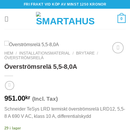
Skip
FRI FRAKT VID KÖP AV MINST 1250 KRONOR
to
content
0
HEM
/
INSTALLATIONSMATERIAL
/
BRYTARE
/
ÖVERSTRÖMSRELÄ
Överströmsrelä 5,5-8,0A
951.00
kr
(Incl. Tax)
Schneider TeSys LRD termiskt överströmsrelä LRD12, 5,5-
8 A 690 V AC, klass 10 A, differentialskydd
29 i lager