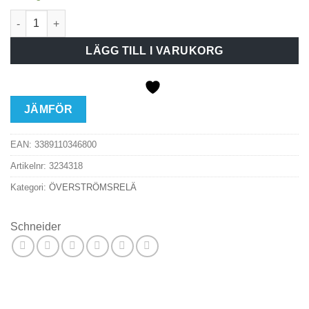
Överströmsrelä 5,5-8,0A mängd
LÄGG TILL I VARUKORG
JÄMFÖR
EAN:
3389110346800
Artikelnr:
3234318
Kategori:
ÖVERSTRÖMSRELÄ
Schneider