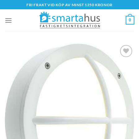
Skip
FRI FRAKT VID KÖP AV MINST 1250 KRONOR
to
content
0