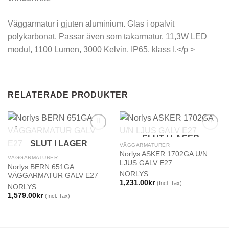
Väggarmatur i gjuten aluminium. Glas i opalvit
polykarbonat. Passar även som takarmatur. 11,3W LED
modul, 1100 Lumen, 3000 Kelvin. IP65, klass I.</p >
RELATERADE PRODUKTER
SLUT I LAGER
SLUT I LAGER
VÄGGARMATURER
Norlys ASKER 1702GA U/N
VÄGGARMATURER
LJUS GALV E27
Norlys BERN 651GA
NORLYS
VÄGGARMATUR GALV E27
1,231.00
kr
(Incl. Tax)
NORLYS
1,579.00
kr
(Incl. Tax)