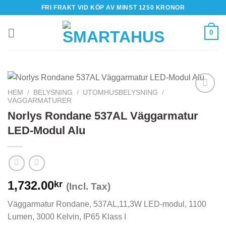
Skip
FRI FRAKT VID KÖP AV MINST 1250 KRONOR
to
content
0
HEM
/
BELYSNING
/
UTOMHUSBELYSNING
/
VÄGGARMATURER
Norlys Rondane 537AL Väggarmatur
LED-Modul Alu
1,732.00
kr
(Incl. Tax)
Väggarmatur Rondane, 537AL,11,3W LED-modul, 1100
Lumen, 3000 Kelvin, IP65 Klass I