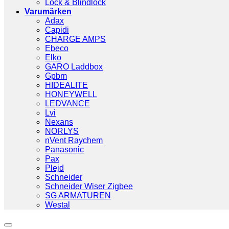
Lock & Blindlock
Varumärken
Adax
Capidi
CHARGE AMPS
Ebeco
Elko
GARO Laddbox
Gpbm
HIDEALITE
HONEYWELL
LEDVANCE
Lvi
Nexans
NORLYS
nVent Raychem
Panasonic
Pax
Plejd
Schneider
Schneider Wiser Zigbee
SG ARMATUREN
Westal