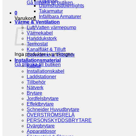
Tillbehör
Gå tillbaka till butiken
Utomshusdownlights
Takarmatur
0
Infällbara Armaturer
Varukorg
Värme & Ventilation
Luft/Vatten värmepump
Värmekabel
Handdukstork
Termostat
Kanalfläkt & Tilluft
Inga produkter i varukorgen.
Golvvärme & Tillbehör
Installationsmaterial
Gå tillbaka till butiken
Kablar
Installationskabel
Laddstationer
Tillbehör
Nätverk
Brytare
Jordfelsbrytare
Effektbrytare
Schneider Huvudbrytare
ÖVERSTRÖMSRELÄ
PERSONSKYDDSBRYTARE
Dvärgbrytare
Apparatdosor