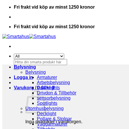
Skip
Fri frakt vid köp av minst 1250 kronor
to
content
Fri frakt vid köp av minst 1250 kronor
Sök
efter:
Belysning
Belysning
Logga in
Armaturer
Arbetsbelysning
Varukorg /
Downlights
0.00
kr
0
Drivdon & Tillbehör
sensorbelysning
Spotlights
Utomhusbelysning
Decklight
Pollare & Stolpar
Inga produkter i varukorgen.
Väggarmaturer