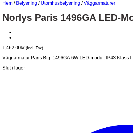
Hem
/
Belysning
/
Utomhusbelysning
/
Väggarmaturer
Norlys Paris 1496GA LED-Mo
1,462.00
kr
(Incl. Tax)
Väggarmatur Paris Big, 1496GA,6W LED-modul. IP43 Klass I
Slut i lager