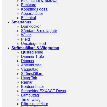
Fästmatrial & Skruvar
Elmätare
Kopplings dosa
Apparatlådor
Elcentral
Smartahus
Dörrklockor
Sändare & mottagare
Wiser
Plejd
Uncategorized
Strömställare & Vägguttag
Ljusreglering
Dimmer Trafo
Dimmer
Antennuttag
Vägguttag
Strömställare
Uttag Tak
Ramar
Bordsenheter
Schneider EXXACT Dosor
Lamputtag
Timer Uttag
Rörelsedetektor