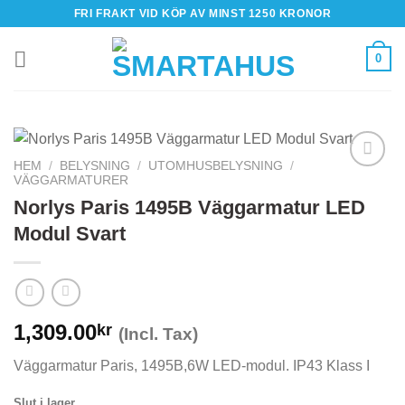
Skip
FRI FRAKT VID KÖP AV MINST 1250 KRONOR
to
content
0
HEM
/
BELYSNING
/
UTOMHUSBELYSNING
/
VÄGGARMATURER
Norlys Paris 1495B Väggarmatur LED
Modul Svart
1,309.00
kr
(Incl. Tax)
Väggarmatur Paris, 1495B,6W LED-modul. IP43 Klass I
Slut i lager