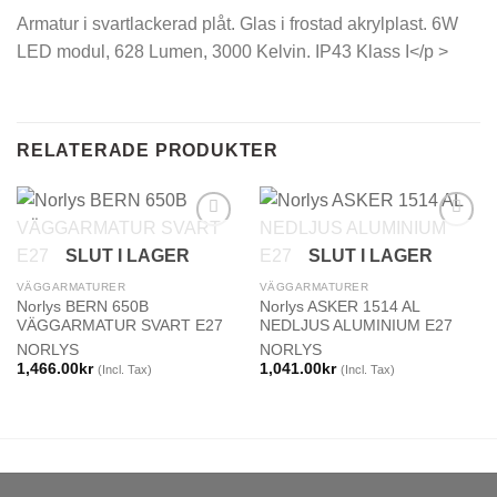
Armatur i svartlackerad plåt. Glas i frostad akrylplast. 6W
LED modul, 628 Lumen, 3000 Kelvin. IP43 Klass I</p >
RELATERADE PRODUKTER
SLUT I LAGER
SLUT I LAGER
VÄGGARMATURER
VÄGGARMATURER
Norlys BERN 650B
Norlys ASKER 1514 AL
VÄGGARMATUR SVART E27
NEDLJUS ALUMINIUM E27
NORLYS
NORLYS
1,466.00
kr
1,041.00
kr
(Incl. Tax)
(Incl. Tax)