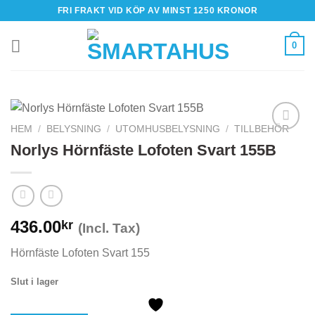
Skip
FRI FRAKT VID KÖP AV MINST 1250 KRONOR
to
content
0
HEM
/
BELYSNING
/
UTOMHUSBELYSNING
/
TILLBEHÖR
Norlys Hörnfäste Lofoten Svart 155B
436.00
kr
(Incl. Tax)
Hörnfäste Lofoten Svart 155
Slut i lager