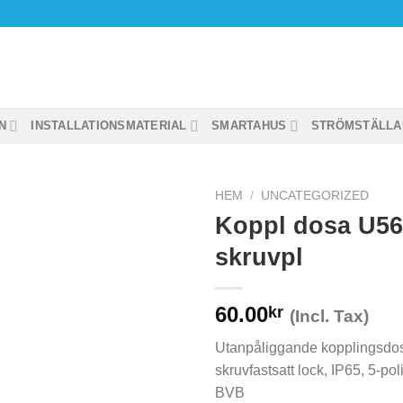
N
INSTALLATIONSMATERIAL
SMARTAHUS
STRÖMSTÄLLA
HEM
/
UNCATEGORIZED
Koppl dosa U56 
skruvpl
60.00
kr
(Incl. Tax)
Utanpåliggande kopplingsdo
skruvfastsatt lock, IP65, 5-pol
BVB