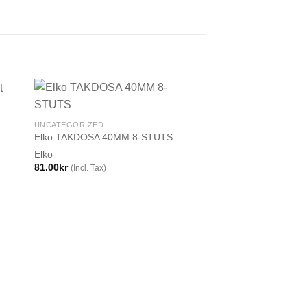
UNCATEGORIZED
Elko TAKDOSA 40MM 8-STUTS
Elko
81.00
kr
(Incl. Tax)
UNCATEGORIZED
Schneider Exxact D