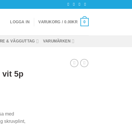
0
LOGGA IN
VARUKORG /
0.00
KR
RE & VÄGGUTTAG
VARUMÄRKEN
vit 5p
sa med
ig skruvplint,