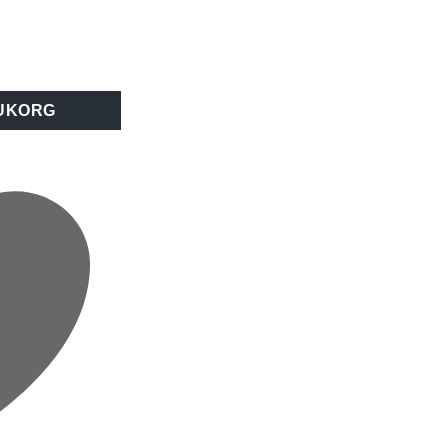
l mängd
RUKORG