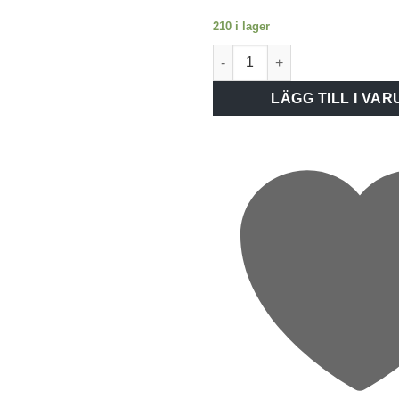
210 i lager
Koppl dosa U56 vit 5p skruvp
LÄGG TILL I VA