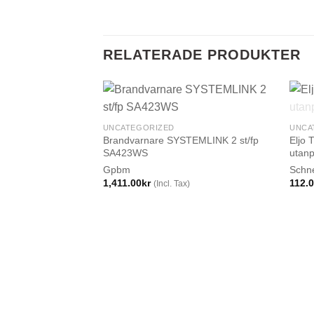
RELATERADE PRODUKTER
UNCATEGORIZED
UNCA
Brandvarnare SYSTEMLINK 2 st/fp
Eljo 
SA423WS
utan
Gpbm
Schn
1,411.00
kr
112.
(Incl. Tax)