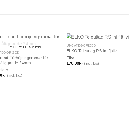
UNCATEGORIZED
SLUT I LAGER
ELKO Teleuttag RS Inf fjällvit
TEGORIZED
Trend Förhöjningsramar för
Elko
påliggande 24mm
170.00
kr
(Incl. Tax)
eider
00
kr
(Incl. Tax)