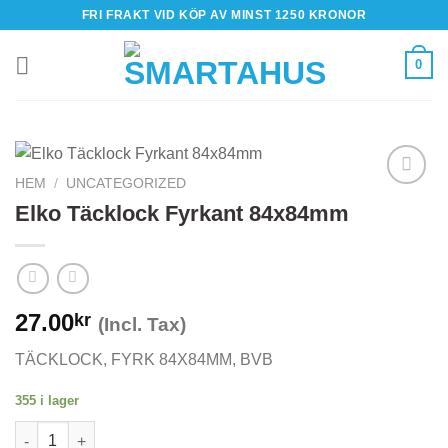
Skip
FRI FRAKT VID KÖP AV MINST 1250 KRONOR
to
content
0
HEM
/
UNCATEGORIZED
Elko Täcklock Fyrkant 84x84mm
27.00
kr
(Incl. Tax)
TÄCKLOCK, FYRK 84X84MM, BVB
355 i lager
Elko Täcklock Fyrkant 84x84mm mängd