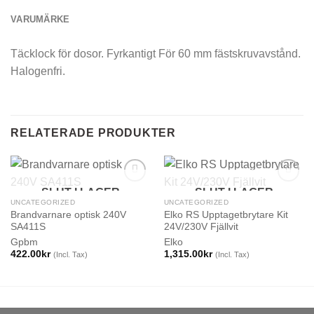
VARUMÄRKE
Täcklock för dosor. Fyrkantigt För 60 mm fästskruvavstånd.
Halogenfri.
RELATERADE PRODUKTER
SLUT I LAGER
SLUT I LAGER
UNCATEGORIZED
UNCATEGORIZED
Brandvarnare optisk 240V
Elko RS Upptagetbrytare Kit
SA411S
24V/230V Fjällvit
Gpbm
Elko
422.00
kr
1,315.00
kr
(Incl. Tax)
(Incl. Tax)