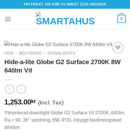
Skip
FRI FRAKT VID KÖP AV MINST 1250 KRONOR
to
content
0
HEM
/
BELYSNING
/
DOWNLIGHTS
Hide-a-lite Globe G2 Surface 2700K 8W
640lm Vit
1,253.00
kr
(Incl. Tax)
Ytmonterad downlight Globe G2 Surface Vit 2700K, 640lm,
Ra > 90, 36° spridning, 8W, IP20. Inbyggt fasdimringsbart
drivdon