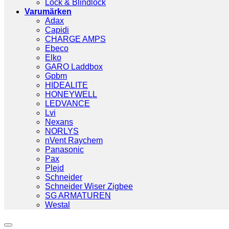
Lock & Blindlock
Varumärken
Adax
Capidi
CHARGE AMPS
Ebeco
Elko
GARO Laddbox
Gpbm
HIDEALITE
HONEYWELL
LEDVANCE
Lvi
Nexans
NORLYS
nVent Raychem
Panasonic
Pax
Plejd
Schneider
Schneider Wiser Zigbee
SG ARMATUREN
Westal