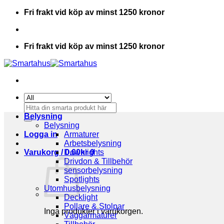
Skip
Fri frakt vid köp av minst 1250 kronor
to
content
Fri frakt vid köp av minst 1250 kronor
Sök
efter:
Belysning
Belysning
Logga in
Armaturer
Arbetsbelysning
Varukorg /
Downlights
0.00
kr
0
Drivdon & Tillbehör
sensorbelysning
Spotlights
Utomhusbelysning
Decklight
Pollare & Stolpar
Inga produkter i varukorgen.
Väggarmaturer