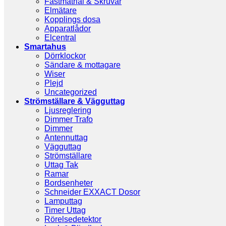
Fästmatrial & Skruvar
Elmätare
Kopplings dosa
Apparatlådor
Elcentral
Smartahus
Dörrklockor
Sändare & mottagare
Wiser
Plejd
Uncategorized
Strömställare & Vägguttag
Ljusreglering
Dimmer Trafo
Dimmer
Antennuttag
Vägguttag
Strömställare
Uttag Tak
Ramar
Bordsenheter
Schneider EXXACT Dosor
Lamputtag
Timer Uttag
Rörelsedetektor