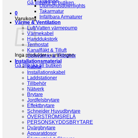
Tillbehör
Gå tillbaka till butiken
Utomshusdownlights
Takarmatur
0
Infällbara Armaturer
Varukorg
Värme & Ventilation
Luft/Vatten värmepump
Värmekabel
Handdukstork
Termostat
Kanalfläkt & Tilluft
Inga produkter i varukorgen.
Golvvärme & Tillbehör
Installationsmaterial
Gå tillbaka till butiken
Kablar
Installationskabel
Laddstationer
Tillbehör
Nätverk
Brytare
Jordfelsbrytare
Effektbrytare
Schneider Huvudbrytare
ÖVERSTRÖMSRELÄ
PERSONSKYDDSBRYTARE
Dvärgbrytare
Apparatdosor