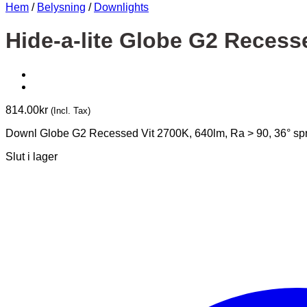
Hem
/
Belysning
/
Downlights
Hide-a-lite Globe G2 Recess
814.00
kr
(Incl. Tax)
Downl Globe G2 Recessed Vit 2700K, 640lm, Ra > 90, 36° sprid
Slut i lager