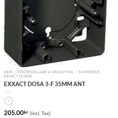
HEM
/
STRÖMSTÄLLARE & VÄGGUTTAG
/
SCHNEIDER
EXXACT DOSOR
EXXACT DOSA 3-F 35MM ANT
205.00
kr
(Incl. Tax)