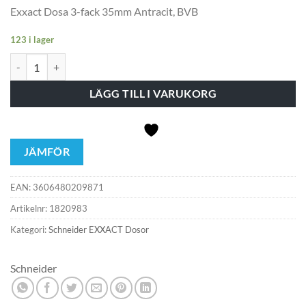
Exxact Dosa 3-fack 35mm Antracit, BVB
123 i lager
EXXACT DOSA 3-F 35MM ANT mängd
LÄGG TILL I VARUKORG
JÄMFÖR
EAN:
3606480209871
Artikelnr:
1820983
Kategori:
Schneider EXXACT Dosor
Schneider