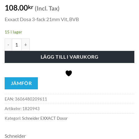
108.00
kr
(Incl. Tax)
Exxact Dosa 3-fack 21mm Vit, BVB
15 i lager
EXXACT DOSA 3-F 21MM VIT mängd
LÄGG TILL I VARUKORG
JÄMFÖR
EAN:
3606480209611
Artikelnr:
1820943
Kategori:
Schneider EXXACT Dosor
Schneider