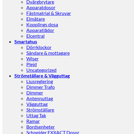
Dvärgbrytare
Apparatdosor
Fästmatrial & Skruvar
Elmätare
Kopplings dosa
Apparatlådor
Elcentral
Smartahus
Dörrklockor
Sändare & mottagare
Wiser
Plejd
Uncategorized
Strömställare & Vägguttag
Ljusreglering
Dimmer Trafo
Dimmer
Antennuttag
Vägguttag
Strömställare
Uttag Tak
Ramar
Bordsenheter
Schneider EXXACT Dosor