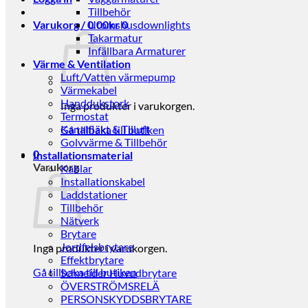
Tillbehör
Varukorg /
0.00
Utomshusdownlights
kr
0
Takarmatur
Infällbara Armaturer
Värme & Ventilation
Luft/Vatten värmepump
Värmekabel
Handdukstork
Inga produkter i varukorgen.
Termostat
Kanalfläkt & Tilluft
Gå tillbaka till butiken
Golvvärme & Tillbehör
0
Installationsmaterial
Varukorg
Kablar
Installationskabel
Laddstationer
Tillbehör
Nätverk
Brytare
Jordfelsbrytare
Inga produkter i varukorgen.
Effektbrytare
Gå tillbaka till butiken
Schneider Huvudbrytare
ÖVERSTRÖMSRELÄ
PERSONSKYDDSBRYTARE