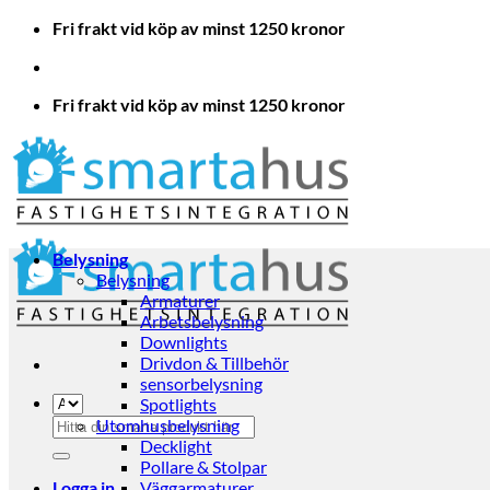
Skip
Fri frakt vid köp av minst 1250 kronor
to
content
Fri frakt vid köp av minst 1250 kronor
Belysning
Belysning
Armaturer
Arbetsbelysning
Downlights
Drivdon & Tillbehör
sensorbelysning
Spotlights
Sök
Utomhusbelysning
efter:
Decklight
Pollare & Stolpar
Logga in
Väggarmaturer