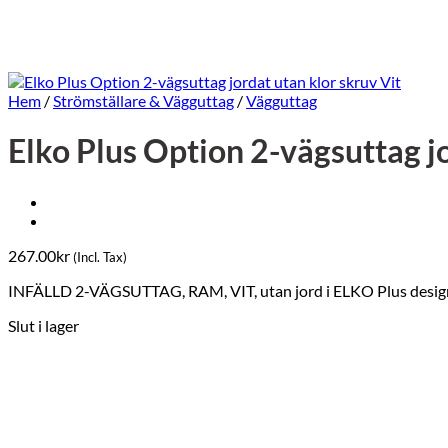
Hem
/
Strömställare & Vägguttag
/
Vägguttag
Elko Plus Option 2-vägsuttag jo
267.00
kr
(Incl. Tax)
INFÄLLD 2-VÄGSUTTAG, RAM, VIT, utan jord i ELKO Plus design. 
Slut i lager