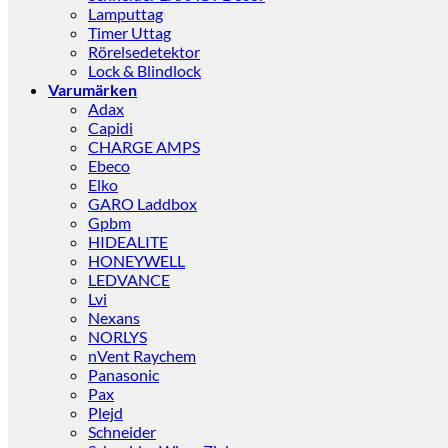
Lamputtag
Timer Uttag
Rörelsedetektor
Lock & Blindlock
Varumärken
Adax
Capidi
CHARGE AMPS
Ebeco
Elko
GARO Laddbox
Gpbm
HIDEALITE
HONEYWELL
LEDVANCE
Lvi
Nexans
NORLYS
nVent Raychem
Panasonic
Pax
Plejd
Schneider