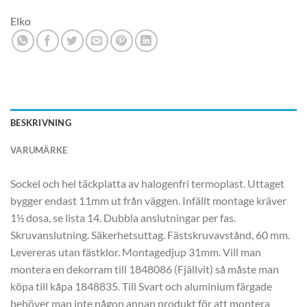
Elko
BESKRIVNING
VARUMÄRKE
Sockel och hel täckplatta av halogenfri termoplast. Uttaget
bygger endast 11mm ut från väggen. Infällt montage kräver
1½ dosa, se lista 14. Dubbla anslutningar per fas.
Skruvanslutning. Säkerhetsuttag. Fästskruvavstånd, 60 mm.
Levereras utan fästklor. Montagedjup 31mm. Vill man
montera en dekorram till 1848086 (Fjällvit) så måste man
köpa till kåpa 1848835. Till Svart och aluminium färgade
behöver man inte någon annan produkt för att montera