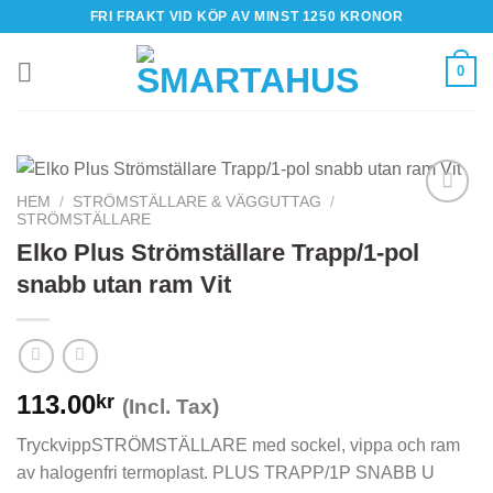
Skip
FRI FRAKT VID KÖP AV MINST 1250 KRONOR
to
content
0
HEM
/
STRÖMSTÄLLARE & VÄGGUTTAG
/
STRÖMSTÄLLARE
Elko Plus Strömställare Trapp/1-pol
snabb utan ram Vit
113.00
kr
(Incl. Tax)
TryckvippSTRÖMSTÄLLARE med sockel, vippa och ram
av halogenfri termoplast. PLUS TRAPP/1P SNABB U