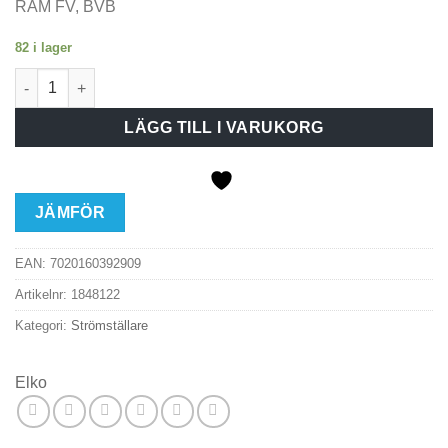
RAM FV, BVB
82 i lager
Elko Plus Strömställare Trapp/1-pol snabb utan ram Vit mängd
LÄGG TILL I VARUKORG
JÄMFÖR
EAN:
7020160392909
Artikelnr:
1848122
Kategori:
Strömställare
Elko