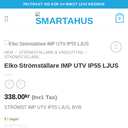
Skip
FRI FRAKT VID KÖP AV MINST 1250 KRONOR
to
content
0
HEM
/
STRÖMSTÄLLARE & VÄGGUTTAG
/
STRÖMSTÄLLARE
Elko Strömställare IMP UTV IP55 LJUS
338.00
kr
(Incl. Tax)
STRÖMST IMP UTV IP55 LJUS, BVB
9 i lager
Elko Strömställare IMP UTV IP55 LJUS mängd