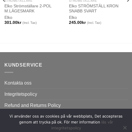
STRÖMSTÄLLARE
STRÖMSTÄLLARE
Elko Strömställare 2-POL
Elko STRÖMSTÄLL KRON
M.LÄGESMARK
SNABB SVART
Elko
Elko
301.00
kr
245.00
kr
(Incl. Tax)
(Incl. Tax)
KUNDSERVICE
Kontakta oss
Integritetspolicy
Refund and Returns Policy
Vi använder oss av cookies på vår webbplats, Det accepteras
genom att trycka på ok. För mer information
läs vår
integritetspolicy