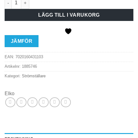
LÄGG TILL I VARUKORG
JÄMFÖR
EAN:
7020160431103
Artikelnr:
1885746
Kategori:
Strömställare
Elko