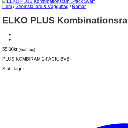
Hem
/
Strömställare & Vägguttag
/
Ramar
ELKO PLUS Kombinationsram
55.00
kr
(Incl. Tax)
PLUS KOMBIRAM 1-FACK, BVB
Slut i lager