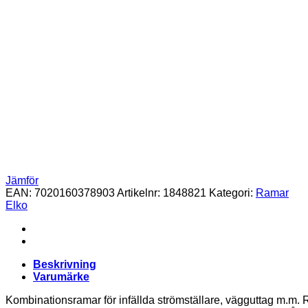
Jämför
EAN:
7020160378903
Artikelnr:
1848821
Kategori:
Ramar
Elko
Beskrivning
Varumärke
Kombinationsramar för infällda strömställare, vägguttag m.m. Ri