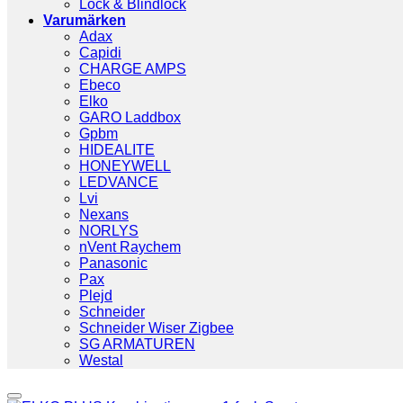
Lock & Blindlock
Varumärken
Adax
Capidi
CHARGE AMPS
Ebeco
Elko
GARO Laddbox
Gpbm
HIDEALITE
HONEYWELL
LEDVANCE
Lvi
Nexans
NORLYS
nVent Raychem
Panasonic
Pax
Plejd
Schneider
Schneider Wiser Zigbee
SG ARMATUREN
Westal