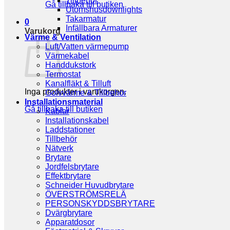
Tillbehör
Gå tillbaka till butiken
Utomshusdownlights
Takarmatur
0
Infällbara Armaturer
Varukorg
Värme & Ventilation
Luft/Vatten värmepump
Värmekabel
Handdukstork
Termostat
Kanalfläkt & Tilluft
Inga produkter i varukorgen.
Golvvärme & Tillbehör
Installationsmaterial
Gå tillbaka till butiken
Kablar
Installationskabel
Laddstationer
Tillbehör
Nätverk
Brytare
Jordfelsbrytare
Effektbrytare
Schneider Huvudbrytare
ÖVERSTRÖMSRELÄ
PERSONSKYDDSBRYTARE
Dvärgbrytare
Apparatdosor