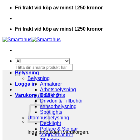
Skip
Fri frakt vid köp av minst 1250 kronor
to
content
Fri frakt vid köp av minst 1250 kronor
Sök
efter:
Belysning
Belysning
Logga in
Armaturer
Arbetsbelysning
Varukorg /
Downlights
0.00
kr
0
Drivdon & Tillbehör
sensorbelysning
Spotlights
Utomhusbelysning
Decklight
Pollare & Stolpar
Inga produkter i varukorgen.
Väggarmaturer