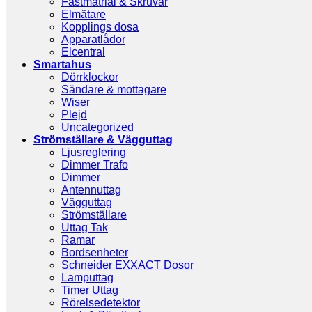
Fästmatrial & Skruvar
Elmätare
Kopplings dosa
Apparatlådor
Elcentral
Smartahus
Dörrklockor
Sändare & mottagare
Wiser
Plejd
Uncategorized
Strömställare & Vägguttag
Ljusreglering
Dimmer Trafo
Dimmer
Antennuttag
Vägguttag
Strömställare
Uttag Tak
Ramar
Bordsenheter
Schneider EXXACT Dosor
Lamputtag
Timer Uttag
Rörelsedetektor