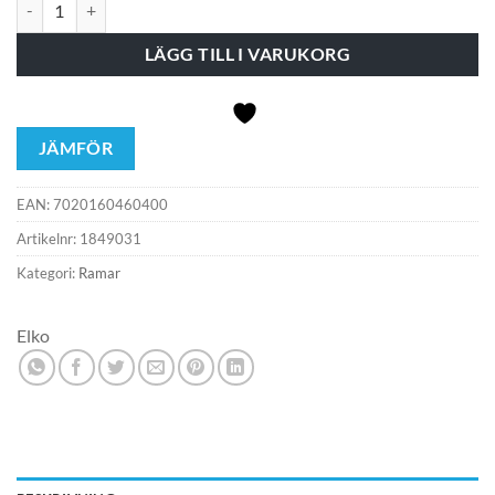
Elko Plus Förhöjningsram 1-fack 40mm Svart mängd
LÄGG TILL I VARUKORG
JÄMFÖR
EAN:
7020160460400
Artikelnr:
1849031
Kategori:
Ramar
Elko