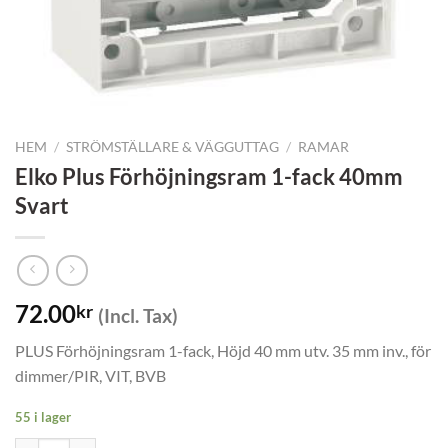
HEM
/
STRÖMSTÄLLARE & VÄGGUTTAG
/
RAMAR
Elko Plus Förhöjningsram 1-fack 40mm
Svart
72.00
kr
(Incl. Tax)
PLUS Förhöjningsram 1-fack, Höjd 40 mm utv. 35 mm inv., för
dimmer/PIR, VIT, BVB
55 i lager