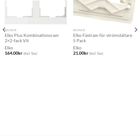
RAMAR
RAMAR
Elko Plus Kombinationsram
Elko Fästram för strömställare
2×2-fack Vit
5 Pack
Elko
Elko
164.00
kr
21.00
kr
(Incl. Tax)
(Incl. Tax)