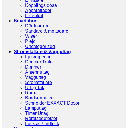
Elmätare
Kopplings dosa
Apparatlådor
Elcentral
Smartahus
Dörrklockor
Sändare & mottagare
Wiser
Plejd
Uncategorized
Strömställare & Vägguttag
Ljusreglering
Dimmer Trafo
Dimmer
Antennuttag
Vägguttag
Strömställare
Uttag Tak
Ramar
Bordsenheter
Schneider EXXACT Dosor
Lamputtag
Timer Uttag
Rörelsedetektor
Lock & Blindlock