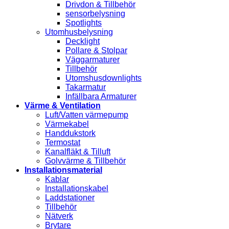
Drivdon & Tillbehör
sensorbelysning
Spotlights
Utomhusbelysning
Decklight
Pollare & Stolpar
Väggarmaturer
Tillbehör
Utomshusdownlights
Takarmatur
Infällbara Armaturer
Värme & Ventilation
Luft/Vatten värmepump
Värmekabel
Handdukstork
Termostat
Kanalfläkt & Tilluft
Golvvärme & Tillbehör
Installationsmaterial
Kablar
Installationskabel
Laddstationer
Tillbehör
Nätverk
Brytare