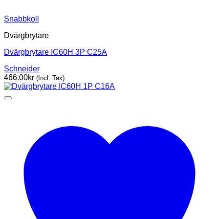
Snabbkoll
Dvärgbrytare
Dvärgbrytare IC60H 3P C25A
Schneider
466.00
kr
(Incl. Tax)