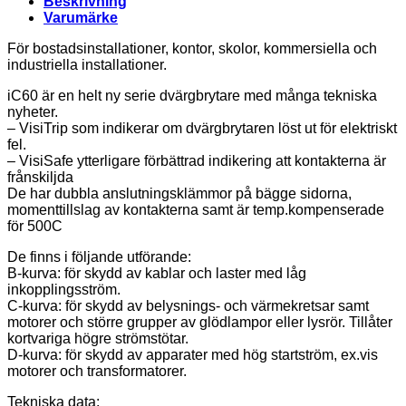
Beskrivning
Varumärke
För bostadsinstallationer, kontor, skolor, kommersiella och
industriella installationer.
iC60 är en helt ny serie dvärgbrytare med många tekniska
nyheter.
– VisiTrip som indikerar om dvärgbrytaren löst ut för elektriskt
fel.
– VisiSafe ytterligare förbättrad indikering att kontakterna är
frånskiljda
De har dubbla anslutningsklämmor på bägge sidorna,
momenttillslag av kontakterna samt är temp.kompenserade
för 500C
De finns i följande utförande:
B-kurva: för skydd av kablar och laster med låg
inkopplingsström.
C-kurva: för skydd av belysnings- och värmekretsar samt
motorer och större grupper av glödlampor eller lysrör. Tillåter
kortvariga högre strömstötar.
D-kurva: för skydd av apparater med hög startström, ex.vis
motorer och transformatorer.
Tekniska data: