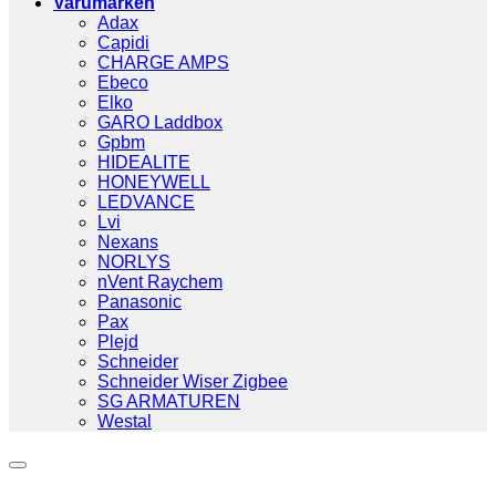
Varumärken
Adax
Capidi
CHARGE AMPS
Ebeco
Elko
GARO Laddbox
Gpbm
HIDEALITE
HONEYWELL
LEDVANCE
Lvi
Nexans
NORLYS
nVent Raychem
Panasonic
Pax
Plejd
Schneider
Schneider Wiser Zigbee
SG ARMATUREN
Westal