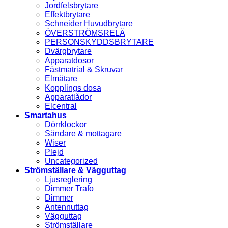
Jordfelsbrytare
Effektbrytare
Schneider Huvudbrytare
ÖVERSTRÖMSRELÄ
PERSONSKYDDSBRYTARE
Dvärgbrytare
Apparatdosor
Fästmatrial & Skruvar
Elmätare
Kopplings dosa
Apparatlådor
Elcentral
Smartahus
Dörrklockor
Sändare & mottagare
Wiser
Plejd
Uncategorized
Strömställare & Vägguttag
Ljusreglering
Dimmer Trafo
Dimmer
Antennuttag
Vägguttag
Strömställare