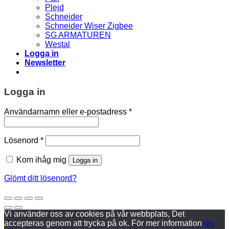
Plejd
Schneider
Schneider Wiser Zigbee
SG ARMATUREN
Westal
Logga in
Newsletter
Logga in
Obligatoriskt
Användarnamn eller e-postadress
*
Obligatoriskt
Lösenord
*
Kom ihåg mig
Logga in
Glömt ditt lösenord?
Vi använder oss av cookies på vår webbplats, Det
accepteras genom att trycka på ok. För mer information
läs