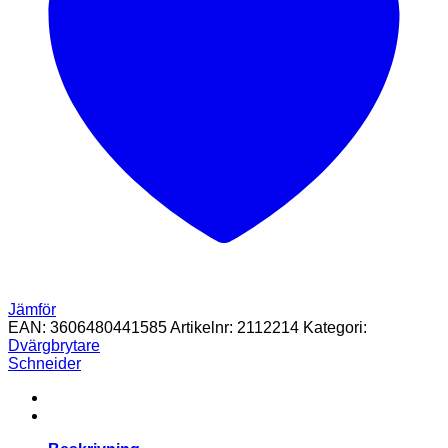
Jämför
EAN:
3606480441585
Artikelnr:
2112214
Kategori:
Dvärgbrytare
Schneider