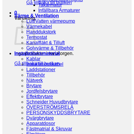
Gå tillbaka till butiken
Takarmatur
Infällbara Armaturer
0
Värme & Ventilation
Varukorg
Luft/Vatten värmepump
Värmekabel
Handdukstork
Termostat
Kanalfläkt & Tilluft
Golvvärme & Tillbehör
Inga produkter i varukorgen.
Installationsmaterial
Kablar
Gå tillbaka till butiken
Installationskabel
Laddstationer
Tillbehör
Nätverk
Brytare
Jordfelsbrytare
Effektbrytare
Schneider Huvudbrytare
ÖVERSTRÖMSRELÄ
PERSONSKYDDSBRYTARE
Dvärgbrytare
Apparatdosor
Fästmatrial & Skruvar