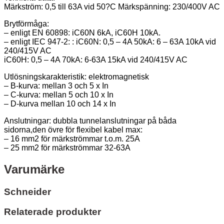
Märkström: 0,5 till 63A vid 50?C Märkspänning: 230/400V AC
Brytförmåga:
– enligt EN 60898: iC60N 6kA, iC60H 10kA.
– enligt IEC 947-2: : iC60N: 0,5 – 4A 50kA: 6 – 63A 10kA vid
240/415V AC
iC60H: 0,5 – 4A 70kA: 6-63A 15kA vid 240/415V AC
Utlösningskarakteristik: elektromagnetisk
– B-kurva: mellan 3 och 5 x In
– C-kurva: mellan 5 och 10 x In
– D-kurva mellan 10 och 14 x In
Anslutningar: dubbla tunnelanslutningar på båda
sidorna,den övre för flexibel kabel max:
– 16 mm2 för märkströmmar t.o.m. 25A
– 25 mm2 för märkströmmar 32-63A
Varumärke
Schneider
Relaterade produkter