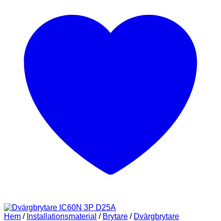
Hem
/
Installationsmaterial
/
Brytare
/
Dvärgbrytare