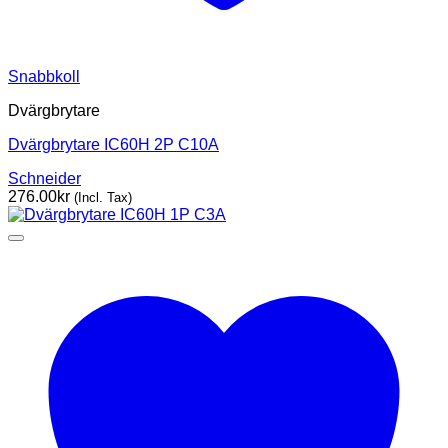
Snabbkoll
Dvärgbrytare
Dvärgbrytare IC60H 2P C10A
Schneider
276.00
kr
(Incl. Tax)