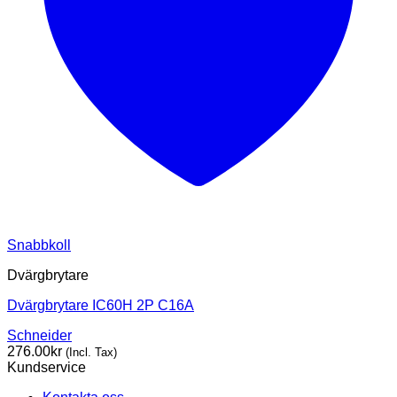
Snabbkoll
Dvärgbrytare
Dvärgbrytare IC60H 2P C16A
Schneider
276.00
kr
(Incl. Tax)
Kundservice