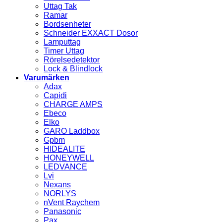
Uttag Tak
Ramar
Bordsenheter
Schneider EXXACT Dosor
Lamputtag
Timer Uttag
Rörelsedetektor
Lock & Blindlock
Varumärken
Adax
Capidi
CHARGE AMPS
Ebeco
Elko
GARO Laddbox
Gpbm
HIDEALITE
HONEYWELL
LEDVANCE
Lvi
Nexans
NORLYS
nVent Raychem
Panasonic
Pax