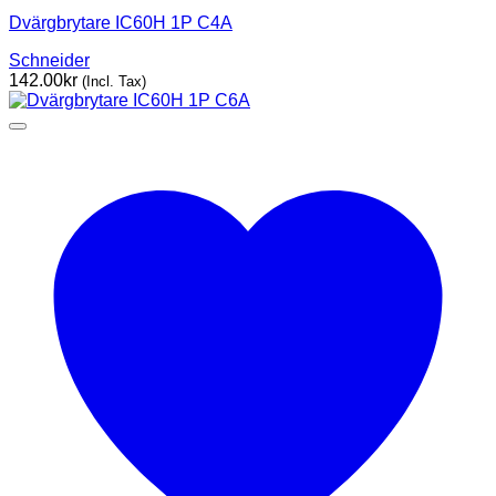
Dvärgbrytare IC60H 1P C4A
Schneider
142.00
kr
(Incl. Tax)