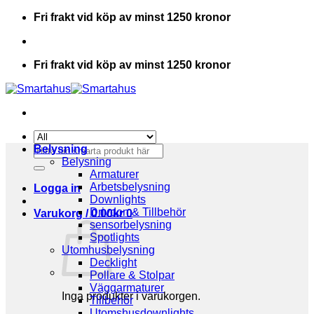
Skip
Fri frakt vid köp av minst 1250 kronor
to
content
Fri frakt vid köp av minst 1250 kronor
Sök
Belysning
efter:
Belysning
Armaturer
Arbetsbelysning
Logga in
Downlights
Drivdon & Tillbehör
Varukorg /
0.00
kr
0
sensorbelysning
Spotlights
Utomhusbelysning
Decklight
Pollare & Stolpar
Väggarmaturer
Inga produkter i varukorgen.
Tillbehör
Utomshusdownlights