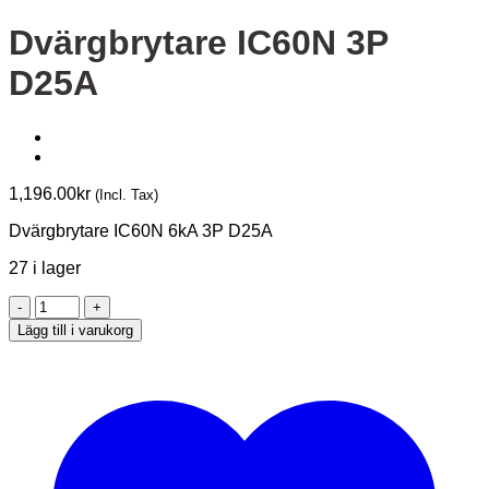
Dvärgbrytare IC60N 3P
D25A
1,196.00
kr
(Incl. Tax)
Dvärgbrytare IC60N 6kA 3P D25A
27 i lager
Dvärgbrytare
IC60N
Lägg till i varukorg
3P
D25A
mängd