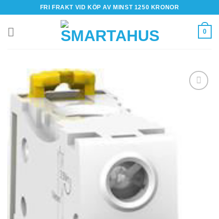
Skip
FRI FRAKT VID KÖP AV MINST 1250 KRONOR
to
content
0