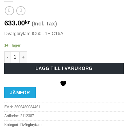
633.00
kr
(Incl. Tax)
Dvärgbrytare IC60L 1P C16A
14 i lager
Dvärgbrytare IC60L 1P C16A mängd
LÄGG TILL I VARUKORG
JÄMFÖR
EAN:
3606480084461
Artikelnr:
2112387
Kategori:
Dvärgbrytare