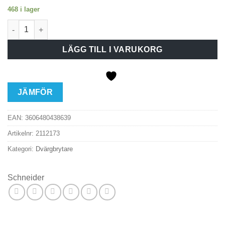
468 i lager
Dvärgbrytare IC60H 3P C10A mängd
LÄGG TILL I VARUKORG
JÄMFÖR
EAN:
3606480438639
Artikelnr:
2112173
Kategori:
Dvärgbrytare
Schneider