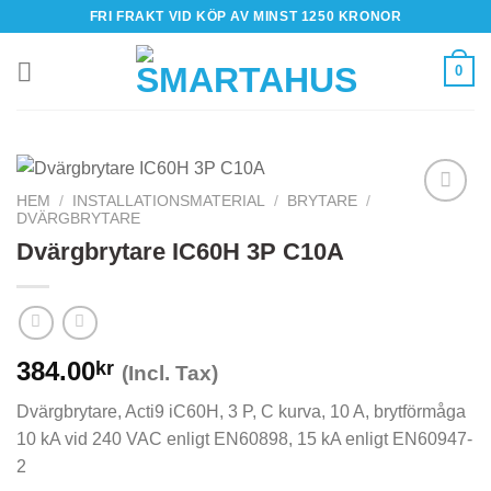
Skip
FRI FRAKT VID KÖP AV MINST 1250 KRONOR
to
content
0
HEM
/
INSTALLATIONSMATERIAL
/
BRYTARE
/
DVÄRGBRYTARE
Dvärgbrytare IC60H 3P C10A
384.00
kr
(Incl. Tax)
Dvärgbrytare, Acti9 iC60H, 3 P, C kurva, 10 A, brytförmåga
10 kA vid 240 VAC enligt EN60898, 15 kA enligt EN60947-
2