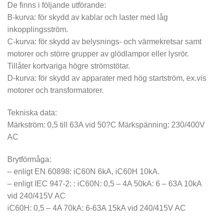
De finns i följande utförande:
B-kurva: för skydd av kablar och laster med låg
inkopplingsström.
C-kurva: för skydd av belysnings- och värmekretsar samt
motorer och större grupper av glödlampor eller lysrör.
Tillåter kortvariga högre strömstötar.
D-kurva: för skydd av apparater med hög startström, ex.vis
motorer och transformatorer.
Tekniska data:
Märkström: 0,5 till 63A vid 50?C Märkspänning: 230/400V
AC
Brytförmåga:
– enligt EN 60898: iC60N 6kA, iC60H 10kA.
– enligt IEC 947-2: : iC60N: 0,5 – 4A 50kA: 6 – 63A 10kA
vid 240/415V AC
iC60H: 0,5 – 4A 70kA: 6-63A 15kA vid 240/415V AC