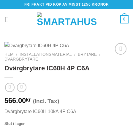
Skip
FRI FRAKT VID KÖP AV MINST 1250 KRONOR
to
content
0
HEM
/
INSTALLATIONSMATERIAL
/
BRYTARE
/
DVÄRGBRYTARE
Dvärgbrytare IC60H 4P C6A
566.00
kr
(Incl. Tax)
Dvärgbrytare IC60H 10kA 4P C6A
Slut i lager