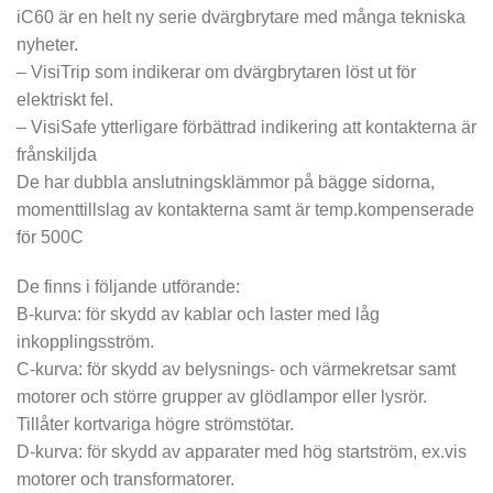
iC60 är en helt ny serie dvärgbrytare med många tekniska
nyheter.
– VisiTrip som indikerar om dvärgbrytaren löst ut för
elektriskt fel.
– VisiSafe ytterligare förbättrad indikering att kontakterna är
frånskiljda
De har dubbla anslutningsklämmor på bägge sidorna,
momenttillslag av kontakterna samt är temp.kompenserade
för 500C
De finns i följande utförande:
B-kurva: för skydd av kablar och laster med låg
inkopplingsström.
C-kurva: för skydd av belysnings- och värmekretsar samt
motorer och större grupper av glödlampor eller lysrör.
Tillåter kortvariga högre strömstötar.
D-kurva: för skydd av apparater med hög startström, ex.vis
motorer och transformatorer.