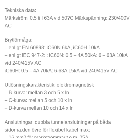
Tekniska data:
Märkström: 0,5 till 63A vid 50?C Märkspänning: 230/400V
AC
Brytförmåga:
– enligt EN 60898: iC60N 6kA, iC60H 10kA.
– enligt IEC 947-2: : iC60N: 0,5 – 4A 50kA: 6 – 63A 10kA
vid 240/415V AC
iC60H: 0,5 – 4A 70kA: 6-63A 15kA vid 240/415V AC
Utlösningskarakteristik: elektromagnetisk
– B-kurva: mellan 3 och 5 x In
– C-kurva: mellan 5 och 10 x In
– D-kurva mellan 10 och 14 x In
Anslutningar: dubbla tunnelanslutningar på båda
sidorna,den övre för flexibel kabel max:
– 16 mm2 för märkströmmar t.o.m. 25A