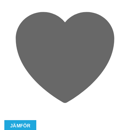
JÄMFÖR