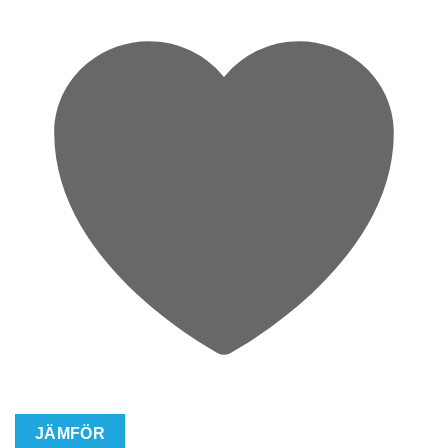
JÄMFÖR