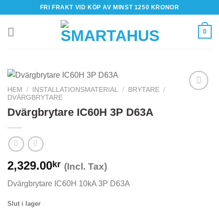
Skip
FRI FRAKT VID KÖP AV MINST 1250 KRONOR
to
content
0
HEM
/
INSTALLATIONSMATERIAL
/
BRYTARE
/
DVÄRGBRYTARE
Dvärgbrytare IC60H 3P D63A
2,329.00
kr
(Incl. Tax)
Dvärgbrytare IC60H 10kA 3P D63A
Slut i lager