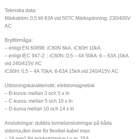
Tekniska data:
Märkström: 0,5 till 63A vid 50?C Märkspänning: 230/400V
AC
Brytförmåga:
– enligt EN 60898: iC60N 6kA, iC60H 10kA.
– enligt IEC 947-2: : iC60N: 0,5 – 4A 50kA: 6 – 63A 10kA
vid 240/415V AC
iC60H: 0,5 – 4A 70kA: 6-63A 15kA vid 240/415V AC
Utlösningskarakteristik: elektromagnetisk
– B-kurva: mellan 3 och 5 x In
– C-kurva: mellan 5 och 10 x In
– D-kurva mellan 10 och 14 x In
Anslutningar: dubbla tunnelanslutningar på båda
sidorna,den övre för flexibel kabel max:
– 16 mm2 för märkströmmar t.o.m. 25A