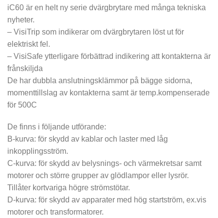
iC60 är en helt ny serie dvärgbrytare med många tekniska
nyheter.
– VisiTrip som indikerar om dvärgbrytaren löst ut för
elektriskt fel.
– VisiSafe ytterligare förbättrad indikering att kontakterna är
frånskiljda
De har dubbla anslutningsklämmor på bägge sidorna,
momenttillslag av kontakterna samt är temp.kompenserade
för 500C
De finns i följande utförande:
B-kurva: för skydd av kablar och laster med låg
inkopplingsström.
C-kurva: för skydd av belysnings- och värmekretsar samt
motorer och större grupper av glödlampor eller lysrör.
Tillåter kortvariga högre strömstötar.
D-kurva: för skydd av apparater med hög startström, ex.vis
motorer och transformatorer.