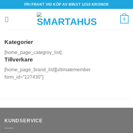
Skip
FRI FRAKT VID KÖP AV MINST 1250 KRONOR
to
content
0
Kategorier
[home_page_categroy_list]
Tillverkare
[home_page_brand_list][ultimatemember
form_id=”127430″]
KUNDSERVICE