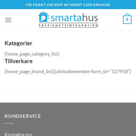
Skip
FRI FRAKT VID KÖP AV MINST 1250 KRONOR
to
content
0
Kategorier
[home_page_categroy_list]
Tillverkare
[home_page_brand_list][ultimatemember form_id=”127918″]
KUNDSERVICE
Kontakta oss