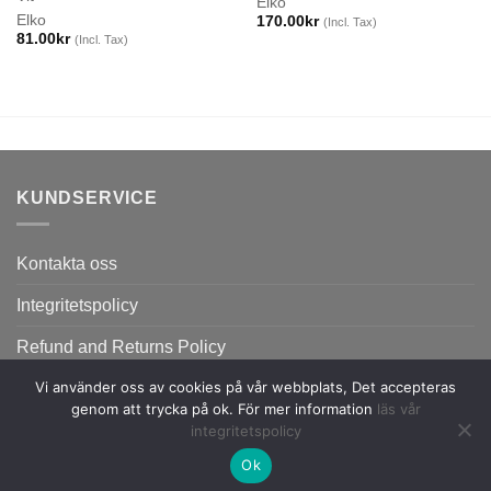
Elko
Elko
170.00
kr
(Incl. Tax)
81.00
kr
(Incl. Tax)
KUNDSERVICE
Kontakta oss
Integritetspolicy
Refund and Returns Policy
Vi använder oss av cookies på vår webbplats, Det accepteras
genom att trycka på ok. För mer information
läs vår
integritetspolicy
Ok
Copyright 2026 ©
Flatsome Theme.