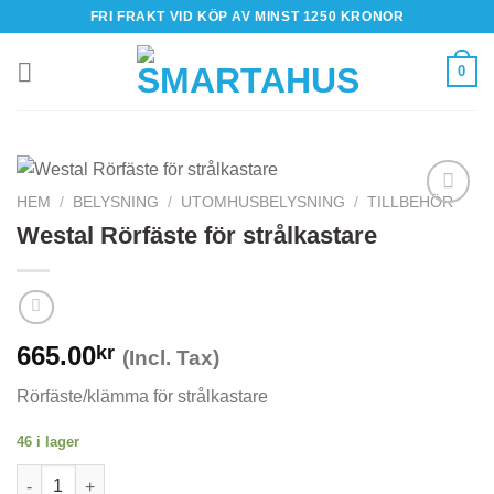
Skip
FRI FRAKT VID KÖP AV MINST 1250 KRONOR
to
content
0
HEM
/
BELYSNING
/
UTOMHUSBELYSNING
/
TILLBEHÖR
Westal Rörfäste för strålkastare
665.00
kr
(Incl. Tax)
Rörfäste/klämma för strålkastare
46 i lager
Westal Rörfäste för strålkastare mängd