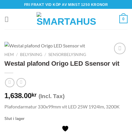
Skip
FRI FRAKT VID KÖP AV MINST 1250 KRONOR
to
content
0
HEM
/
BELYSNING
/
SENSORBELYSNING
Westal plafond Origo LED Ssensor vit
1,638.00
kr
(Incl. Tax)
Plafondarmatur 330x99mm vit LED 25W 1924lm, 3200K
Slut i lager