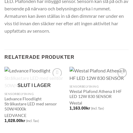
LED. Plafonden har inbyggd sensor. Sensorn kan slå på och av
beroende på närvaro och belysningsstyrka i rummet.
Armaturen kan även ställas in så den dimmrar ner under en
viss tid innan den släcker ner efter att ingen aktivitet har
uppfattats av sensorn.
RELATERADE PRODUKTER
SLUT I LAGER
SENSORBELYSNING
Westal Plafond Athena II HF
SENSORBELYSNING
LED 12W 830 SENSOR
Ledvance Floodlight
Westal
Strålkastare LED med sensor
1,163.00
kr
(Incl. Tax)
50W/4000k
LEDVANCE
1,028.00
kr
(Incl. Tax)