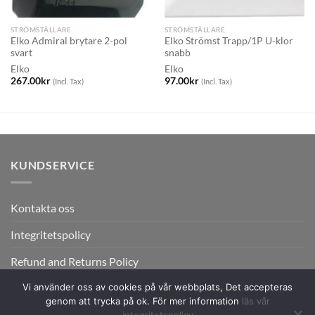
STRÖMSTÄLLARE
STRÖMSTÄLLARE
Elko Admiral brytare 2-pol
Elko Strömst Trapp/1P U-klor
svart
snabb
Elko
Elko
267.00
kr
97.00
kr
(Incl. Tax)
(Incl. Tax)
KUNDSERVICE
Kontakta oss
Integritetspolicy
Refund and Returns Policy
Vi använder oss av cookies på vår webbplats, Det accepteras
genom att trycka på ok. För mer information
läs vår
integritetspolicy