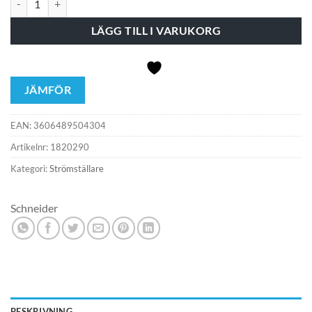
LÄGG TILL I VARUKORG
JÄMFÖR
EAN:
3606489504304
Artikelnr:
1820290
Kategori:
Strömställare
Schneider
BESKRIVNING