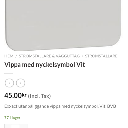
HEM
/
STRÖMSTÄLLARE & VÄGGUTTAG
/
STRÖMSTÄLLARE
Vippa med nyckelsymbol Vit
45.00
kr
(Incl. Tax)
Exxact utanpåliggande vippa med nyckelsymbol. Vit, BVB
77 i lager
Vippa med nyckelsymbol Vit mängd