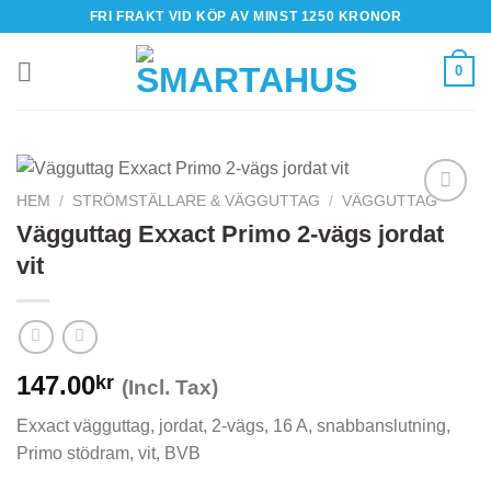
Skip
FRI FRAKT VID KÖP AV MINST 1250 KRONOR
to
content
0
HEM
/
STRÖMSTÄLLARE & VÄGGUTTAG
/
VÄGGUTTAG
Vägguttag Exxact Primo 2-vägs jordat
vit
147.00
kr
(Incl. Tax)
Exxact vägguttag, jordat, 2-vägs, 16 A, snabbanslutning,
Primo stödram, vit, BVB