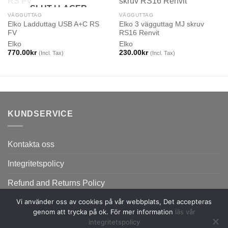
SLUT I LAGER
VÄGGUTTAG
VÄGGUTTAG
Elko Ladduttag USB A+C RS
Elko 3 vägguttag MJ skruv
FV
RS16 Renvit
Elko
Elko
770.00
kr
230.00
kr
(Incl. Tax)
(Incl. Tax)
KUNDSERVICE
Kontakta oss
Integritetspolicy
Refund and Returns Policy
Vi använder oss av cookies på vår webbplats, Det accepteras
genom att trycka på ok. För mer information
läs vår
integritetspolicy