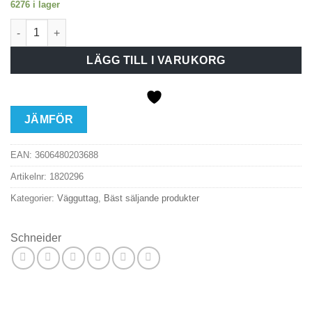
6276 i lager
Vägguttag Exxact Primo 2-vägs jordat vit mängd
LÄGG TILL I VARUKORG
JÄMFÖR
EAN:
3606480203688
Artikelnr:
1820296
Kategorier:
Vägguttag
,
Bäst säljande produkter
Schneider