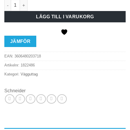
vägguttag 2-vägs Exxact j vit mängd
LÄGG TILL I VARUKORG
JÄMFÖR
EAN:
3606480203718
Artikelnr:
1822486
Kategori:
Vägguttag
Schneider