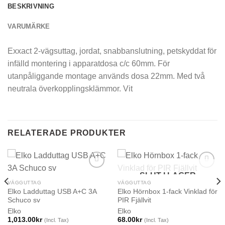
BESKRIVNING
VARUMÄRKE
Exxact 2-vägsuttag, jordat, snabbanslutning, petskyddat för
infälld montering i apparatdosa c/c 60mm. För
utanpåliggande montage används dosa 22mm. Med två
neutrala överkopplingsklämmor. Vit
RELATERADE PRODUKTER
SLUT I LAGER
VÄGGUTTAG
VÄGGUTTAG
Elko Ladduttag USB A+C 3A
Elko Hörnbox 1-fack Vinklad för
Schuco sv
PIR Fjällvit
Elko
Elko
1,013.00
kr
68.00
kr
(Incl. Tax)
(Incl. Tax)