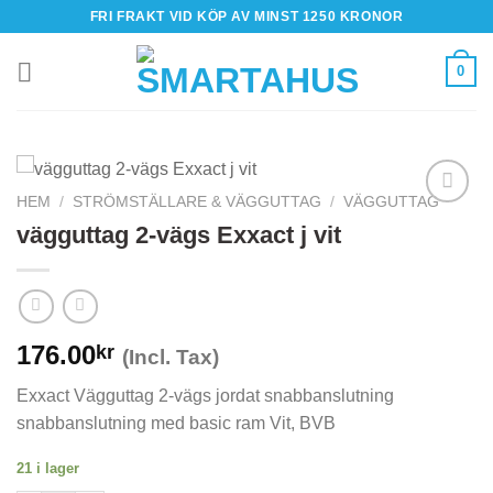
Skip
FRI FRAKT VID KÖP AV MINST 1250 KRONOR
to
content
0
HEM
/
STRÖMSTÄLLARE & VÄGGUTTAG
/
VÄGGUTTAG
vägguttag 2-vägs Exxact j vit
176.00
kr
(Incl. Tax)
Exxact Vägguttag 2-vägs jordat snabbanslutning
snabbanslutning med basic ram Vit, BVB
21 i lager