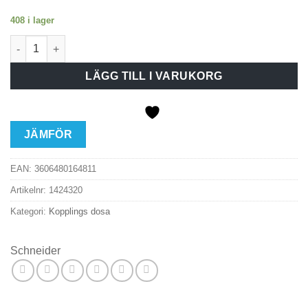
408 i lager
Täcklock med ledningsutlopp för snäppfastsättning på koppl
LÄGG TILL I VARUKORG
JÄMFÖR
EAN:
3606480164811
Artikelnr:
1424320
Kategori:
Kopplings dosa
Schneider