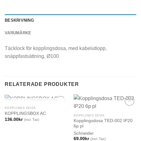
BESKRIVNING
VARUMÄRKE
Täcklock för kopplingsdosa, med kabelutlopp,
snäppfastsättning, Ø100
RELATERADE PRODUKTER
SLUT I LAGER
KOPPLINGS DOSA
KOPPLINGSBOX AC
KOPPLINGS DOSA
136.00
kr
(Incl. Tax)
Kopplingsdosa TED-002 IP20
6p pl
Schneider
69.00
kr
(Incl. Tax)