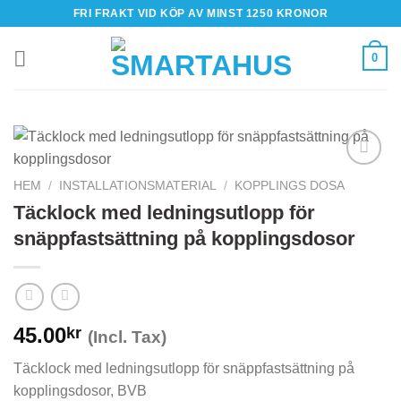
Skip
FRI FRAKT VID KÖP AV MINST 1250 KRONOR
to
content
0
HEM
/
INSTALLATIONSMATERIAL
/
KOPPLINGS DOSA
Täcklock med ledningsutlopp för
snäppfastsättning på kopplingsdosor
45.00
kr
(Incl. Tax)
Täcklock med ledningsutlopp för snäppfastsättning på
kopplingsdosor, BVB