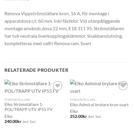
Renova Vippströmställare kron, 16 A, för montage i
apparatdosa c/c 60 mm. Inkl fästklor. Vid utanpåliggande
montage används dosa 22 mm, E18 311 95. Strömställaren
har två neutrala överkopplingsklämmor. Snabbanslutning,
kompletteras med valfri Renova ram. Svart
RELATERADE PRODUKTER
STRÖMSTÄLLARE
STRÖMSTÄLLARE
Elko Strömställare 1-
Elko Admiral brytare kron svart
POL/TRAPP UTV IP55 FV
Elko
Elko
252.00
kr
(Incl. Tax)
240.00
kr
(Incl. Tax)