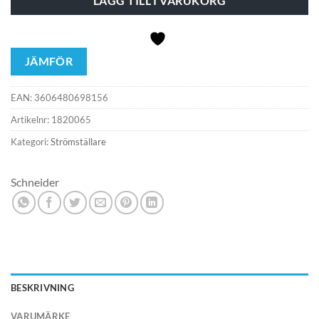
LÄGG TILL I VARUKORG
JÄMFÖR
EAN:
3606480698156
Artikelnr:
1820065
Kategori:
Strömställare
Schneider
BESKRIVNING
VARUMÄRKE