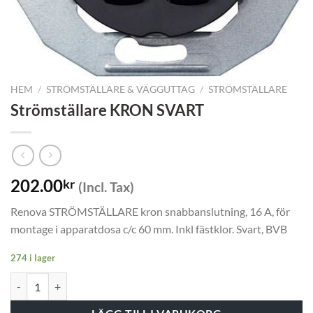
HEM
/
STRÖMSTÄLLARE & VÄGGUTTAG
/
STRÖMSTÄLLARE
Strömställare KRON SVART
202.00
kr
(Incl. Tax)
Renova STRÖMSTÄLLARE kron snabbanslutning, 16 A, för
montage i apparatdosa c/c 60 mm. Inkl fästklor. Svart, BVB
274 i lager
Strömställare KRON SVART mängd