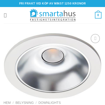
Skip
FRI FRAKT VID KÖP AV MINST 1250 KRONOR
to
content
0
HEM
/
BELYSNING
/
DOWNLIGHTS