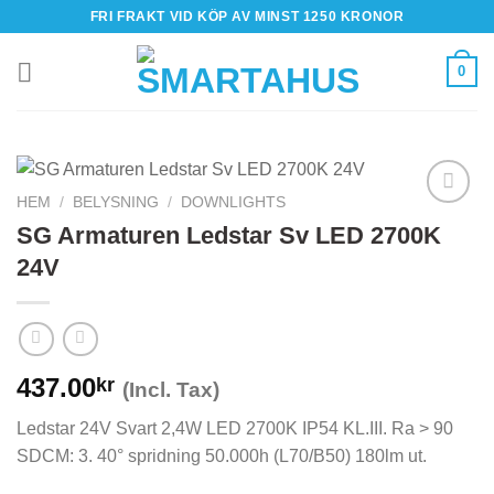
Skip
FRI FRAKT VID KÖP AV MINST 1250 KRONOR
to
content
0
HEM
/
BELYSNING
/
DOWNLIGHTS
SG Armaturen Ledstar Sv LED 2700K
24V
437.00
kr
(Incl. Tax)
Ledstar 24V Svart 2,4W LED 2700K IP54 KL.III. Ra > 90
SDCM: 3. 40° spridning 50.000h (L70/B50) 180lm ut.