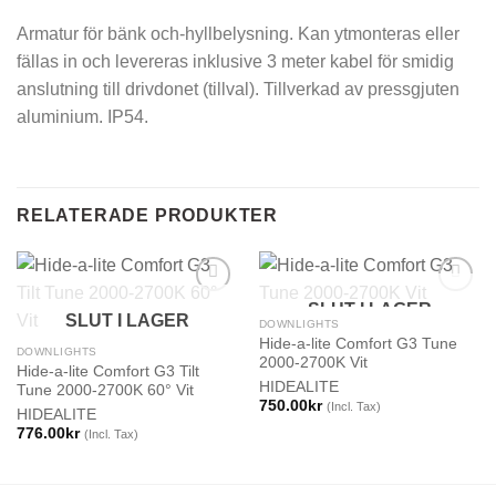
Armatur för bänk och-hyllbelysning. Kan ytmonteras eller
fällas in och levereras inklusive 3 meter kabel för smidig
anslutning till drivdonet (tillval). Tillverkad av pressgjuten
aluminium. IP54.
RELATERADE PRODUKTER
SLUT I LAGER
SLUT I LAGER
DOWNLIGHTS
Hide-a-lite Comfort G3 Tune
DOWNLIGHTS
2000-2700K Vit
Hide-a-lite Comfort G3 Tilt
HIDEALITE
Tune 2000-2700K 60° Vit
750.00
kr
(Incl. Tax)
HIDEALITE
776.00
kr
(Incl. Tax)