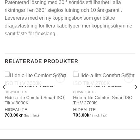
Patenterad lösning med 30 ° sömlös ställbarhet i alla
riktningar i en 360° steglös lutning och 10 års garanti.
Levereras med en ny kopplingsbox som ger bättre
dragavlastning för flera kabeltyper, mer kopplingsutrymme
samt fäste för flexslang.
RELATERADE PRODUKTER
SLUT I LAGER
SLUT I LAGER
DOWNLIGHTS
DOWNLIGHTS
Hide-a-lite Comfort Smart ISO
Hide-a-lite Comfort Smart ISO
Tilt V 3000K
Tilt V 2700K
HIDEALITE
HIDEALITE
703.00
kr
703.00
kr
(Incl. Tax)
(Incl. Tax)