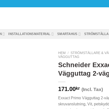
N
INSTALLATIONSMATERIAL
SMARTAHUS
STRÖMSTÄLLA
HEM
/
STRÖMSTÄLLARE & V
VÄGGUTTAG
Schneider Exxa
Vägguttag 2-vä
171.00
kr
(Incl. Tax)
Exxact Primo Vägguttag 2-väg
skruvanslutning, Vit, petskydda