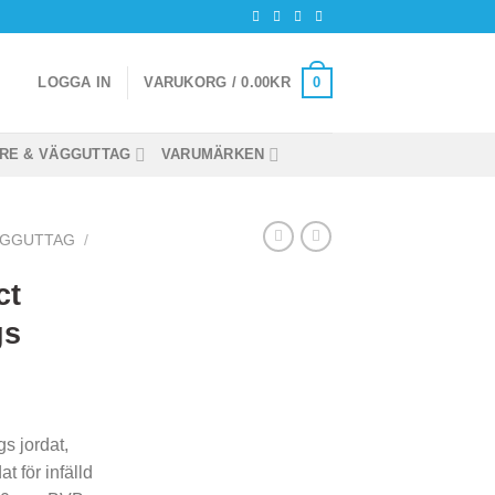
0
LOGGA IN
VARUKORG /
0.00
KR
RE & VÄGGUTTAG
VARUMÄRKEN
ÄGGUTTAG
/
ct
gs
s jordat,
t för infälld