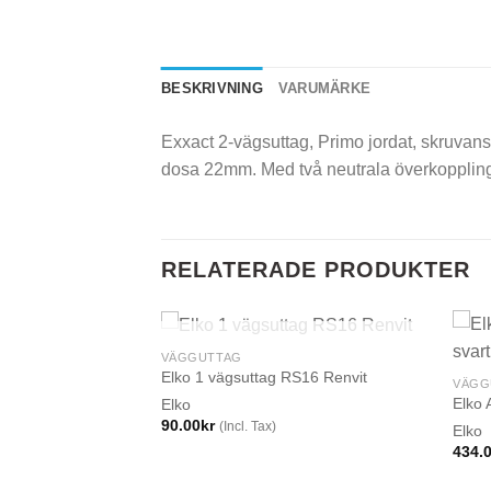
BESKRIVNING
VARUMÄRKE
Exxact 2-vägsuttag, Primo jordat, skruvan
dosa 22mm. Med två neutrala överkopplin
RELATERADE PRODUKTER
SLUT I LAGER
VÄGGUTTAG
2-fack Vit
Elko 1 vägsuttag RS16 Renvit
VÄGG
Elko 
Elko
90.00
kr
(Incl. Tax)
Elko
434.