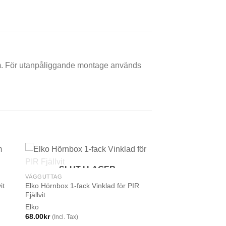
0mm. För utanpåliggande montage används
SLUT I LAGER
VÄGGUTTAG
Elko Hörnbox 1-fack Vinklad för PIR
it
Fjällvit
Elko
68.00
kr
(Incl. Tax)