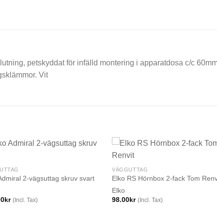
slutning, petskyddat för infälld montering i apparatdosa c/c 6
gsklämmor. Vit
UTTAG
VÄGGUTTAG
Admiral 2-vägsuttag skruv svart
Elko RS Hörnbox 2-fack Tom Renv
Elko
00
kr
98.00
kr
(Incl. Tax)
(Incl. Tax)