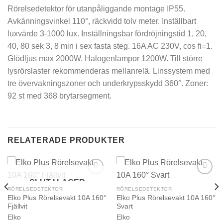
Rörelsedetektor för utanpåliggande montage IP55.
Avkänningsvinkel 110°, räckvidd tolv meter. Inställbart
luxvärde 3-1000 lux. Inställningsbar fördröjningstid 1, 20,
40, 80 sek 3, 8 min i sex fasta steg. 16A AC 230V, cos fi=1.
Glödljus max 2000W. Halogenlampor 1200W. Till större
lysrörslaster rekommenderas mellanrelä. Linssystem med
tre övervakningszoner och underkrypsskydd 360°. Zoner:
92 st med 368 brytarsegment.
RELATERADE PRODUKTER
SLUT I LAGER
RÖRELSEDETEKTOR
RÖRELSEDETEKTOR
Elko Plus Rörelsevakt 10A 160°
Elko Plus Rörelsevakt 10A 160°
Fjällvit
Svart
Elko
Elko