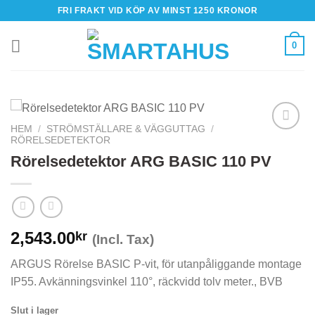
Skip
FRI FRAKT VID KÖP AV MINST 1250 KRONOR
to
content
0
HEM
/
STRÖMSTÄLLARE & VÄGGUTTAG
/
RÖRELSEDETEKTOR
Rörelsedetektor ARG BASIC 110 PV
2,543.00
kr
(Incl. Tax)
ARGUS Rörelse BASIC P-vit, för utanpåliggande montage
IP55. Avkänningsvinkel 110°, räckvidd tolv meter., BVB
Slut i lager