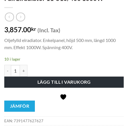
3,857.00
kr
(Incl. Tax)
Oljefylld elradiator. Enkelpanel, höjd 500 mm, längd 1000
mm. Effekt 1000W. Spänning 400V.
10 i lager
Pax Elradiator 11-510/400 1000W mängd
LÄGG TILL I VARUKORG
JÄMFÖR
EAN:
7391477627627