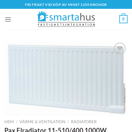
Skip
FRI FRAKT VID KÖP AV MINST 1250 KRONOR
to
content
0
HEM
/
VÄRME & VENTILATION
/
RADIATORER
Pax Elradiator 11-510/400 1000W