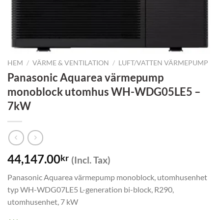
HEM
/
VÄRME & VENTILATION
/
LUFT/VATTEN VÄRMEPUMP
Panasonic Aquarea värmepump
monoblock utomhus WH-WDG05LE5 –
7kW
44,147.00
kr
(Incl. Tax)
Panasonic Aquarea värmepump monoblock, utomhusenhet
typ WH-WDG07LE5 L-generation bi-block, R290,
utomhusenhet, 7 kW