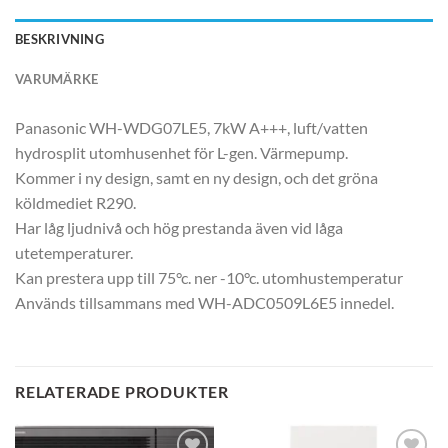
BESKRIVNING
VARUMÄRKE
Panasonic WH-WDG07LE5, 7kW A+++, luft/vatten
hydrosplit utomhusenhet för L-gen. Värmepump.
Kommer i ny design, samt en ny design, och det gröna
köldmediet R290.
Har låg ljudnivå och hög prestanda även vid låga
utetemperaturer.
Kan prestera upp till 75°c. ner -10°c. utomhustemperatur
Används tillsammans med WH-ADC0509L6E5 innedel.
RELATERADE PRODUKTER