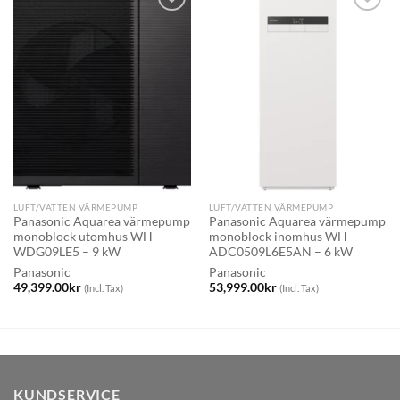
LUFT/VATTEN VÄRMEPUMP
LUFT/VATTEN VÄRMEPUMP
Panasonic Aquarea värmepump
Panasonic Aquarea värmepump
monoblock utomhus WH-
monoblock inomhus WH-
WDG09LE5 – 9 kW
ADC0509L6E5AN – 6 kW
Panasonic
Panasonic
49,399.00
kr
53,999.00
kr
(Incl. Tax)
(Incl. Tax)
KUNDSERVICE