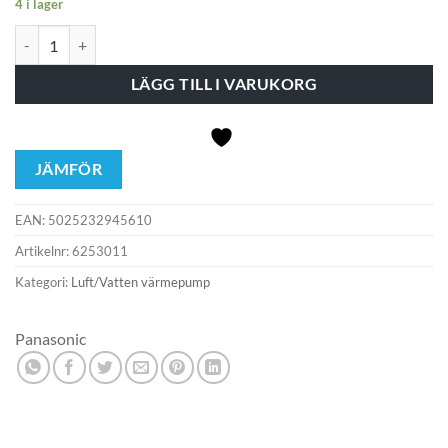
4 i lager
Panasonic Aquarea värmepump monoblock utomhus WH-WDG05LE5
LÄGG TILL I VARUKORG
JÄMFÖR
EAN:
5025232945610
Artikelnr:
6253011
Kategori:
Luft/Vatten värmepump
Panasonic