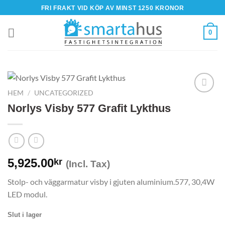
Skip
FRI FRAKT VID KÖP AV MINST 1250 KRONOR
to
content
0
HEM
/
UNCATEGORIZED
Norlys Visby 577 Grafit Lykthus
5,925.00
kr
(Incl. Tax)
Stolp- och väggarmatur visby i gjuten aluminium.577, 30,4W
LED modul.
Slut i lager