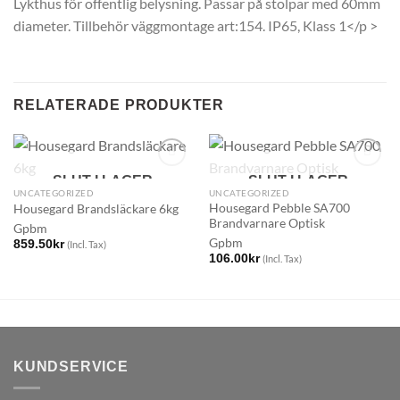
Lykthus för offentlig belysning. Passar på stolpar med 60mm
diameter. Tillbehör väggmontage art:154. IP65, Klass 1</p >
RELATERADE PRODUKTER
SLUT I LAGER
SLUT I LAGER
UNCATEGORIZED
UNCATEGORIZED
Housegard Pebble SA700
Housegard Brandsläckare 6kg
Brandvarnare Optisk
Gpbm
Gpbm
859.50
kr
(Incl. Tax)
106.00
kr
(Incl. Tax)
KUNDSERVICE