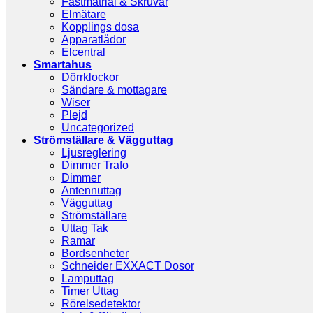
Fästmatrial & Skruvar
Elmätare
Kopplings dosa
Apparatlådor
Elcentral
Smartahus
Dörrklockor
Sändare & mottagare
Wiser
Plejd
Uncategorized
Strömställare & Vägguttag
Ljusreglering
Dimmer Trafo
Dimmer
Antennuttag
Vägguttag
Strömställare
Uttag Tak
Ramar
Bordsenheter
Schneider EXXACT Dosor
Lamputtag
Timer Uttag
Rörelsedetektor