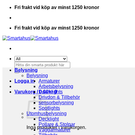
Skip
Fri frakt vid köp av minst 1250 kronor
to
content
Fri frakt vid köp av minst 1250 kronor
Sök
efter:
Belysning
Belysning
Logga in
Armaturer
Arbetsbelysning
Varukorg /
Downlights
0.00
kr
0
Drivdon & Tillbehör
sensorbelysning
Spotlights
Utomhusbelysning
Decklight
Pollare & Stolpar
Inga produkter i varukorgen.
Väggarmaturer