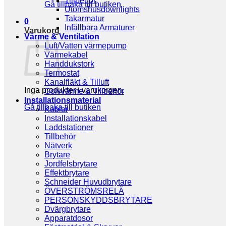
Tillbehör
Gå tillbaka till butiken
Utomshusdownlights
Takarmatur
0
Infällbara Armaturer
Varukorg
Värme & Ventilation
Luft/Vatten värmepump
Värmekabel
Handdukstork
Termostat
Kanalfläkt & Tilluft
Inga produkter i varukorgen.
Golvvärme & Tillbehör
Installationsmaterial
Gå tillbaka till butiken
Kablar
Installationskabel
Laddstationer
Tillbehör
Nätverk
Brytare
Jordfelsbrytare
Effektbrytare
Schneider Huvudbrytare
ÖVERSTRÖMSRELÄ
PERSONSKYDDSBRYTARE
Dvärgbrytare
Apparatdosor