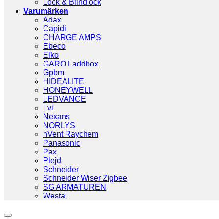
Lock & Blindlock
Varumärken
Adax
Capidi
CHARGE AMPS
Ebeco
Elko
GARO Laddbox
Gpbm
HIDEALITE
HONEYWELL
LEDVANCE
Lvi
Nexans
NORLYS
nVent Raychem
Panasonic
Pax
Plejd
Schneider
Schneider Wiser Zigbee
SG ARMATUREN
Westal