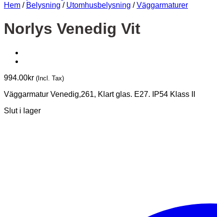
Hem
/
Belysning
/
Utomhusbelysning
/
Väggarmaturer
Norlys Venedig Vit
994.00
kr
(Incl. Tax)
Väggarmatur Venedig,261, Klart glas. E27. IP54 Klass II
Slut i lager