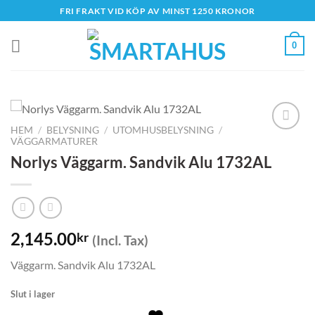
Skip
FRI FRAKT VID KÖP AV MINST 1250 KRONOR
to
content
0
HEM
/
BELYSNING
/
UTOMHUSBELYSNING
/
VÄGGARMATURER
Norlys Väggarm. Sandvik Alu 1732AL
2,145.00
kr
(Incl. Tax)
Väggarm. Sandvik Alu 1732AL
Slut i lager